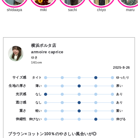
横浜ポルタ店
armoire caprice
ゆき
161cm
2025-8-26
サイズ感
タイト
ゆったり
生地の厚さ
薄い
厚い
光沢感
なし
あり
透け感
なし
あり
重さ
軽い
重い
伸縮性
伸びない
伸びる
ブラウン×コットン100％のやさしい風合いが◎