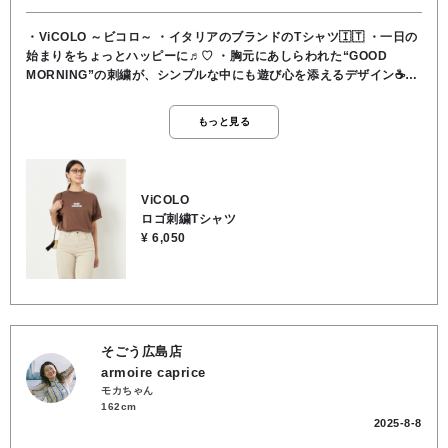
・ViCOLO ～ビコロ～ ・イタリアのブランドのTシャツ🇮🇹 ・一日の
始まりをちょっとハッピーに♬♡ ・胸元にあしらわれた“GOOD
MORNING”の刺繍が、シンプルな中にも遊び心を添えるデザイン☕️・
落ち着いたブラウンカラーで大人カジュアルに着こなせる一枚です😎
・素材はコットン100％。柔らかく肌に優しい着心地で、デイリー使
もっと見る
いにぴったり‼️・適度な厚みがありながらも通気性が良く、季節を問わ
ず活躍します🌱 ・デニムやスカート、ワイドパンツとも相性抜群◎ ・
シンプルだけどちょっと気分が上がる、おしゃれベーシックなTシャツ
です🎼 🟤素材 コットン100％ 🟤手洗い可能⭕️
ViCOLO
ロゴ刺繍Tシャツ
¥ 6,050
そごう広島店
armoire caprice
モカちゃん
162cm
2025-8-8