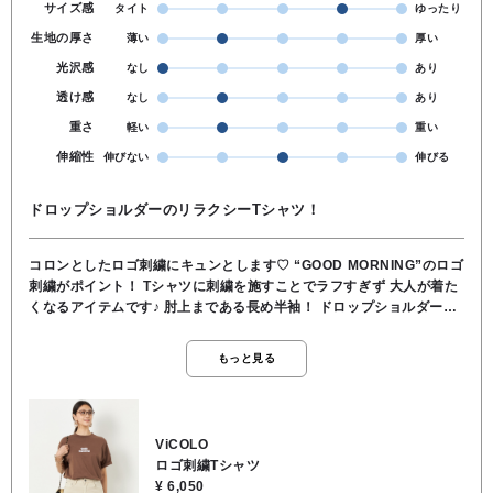
サイズ感
タイト
ゆったり
生地の厚さ
薄い
厚い
光沢感
なし
あり
透け感
なし
あり
重さ
軽い
重い
伸縮性
伸びない
伸びる
ドロップショルダーのリラクシーTシャツ！
コロンとしたロゴ刺繍にキュンとします♡ “GOOD MORNING”のロゴ
刺繍がポイント！ Tシャツに刺繍を施すことでラフすぎず 大人が着た
くなるアイテムです♪ 肘上まである長め半袖！ ドロップショルダーに
より生まれる抜け感もgood！ ゆったりめなサイズ感はサラッと着や
すい！ カジュアルにもシックにもなるブラウンカラーです🤎 ✏️ドロッ
もっと見る
プショルダー･･･袖付け部分を通常よりも低い位置に取り付けたデザイ
ンのこと。 肩のラインが丸く、緩やかに見えるのが特徴。 ⬇️「商品を
見る」でアイテムチェック！ ◆ コットン100％ ◆手洗い可 ◆
ViCOLO🇮🇹(イタリア)
ViCOLO
ロゴ刺繍Tシャツ
¥ 6,050