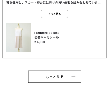
材を使用し、スカート部分には滑りの良い生地を組み合わせていま
す。透けやすいワンピースやスカートの下に重ねるだけで、インナー
の透け防止はもちろん、下着のラインまでさりげなくカバー。ウエス
もっと見る
トまわりがもたつかない設計のため、タイトなシルエットのアイテム
とも相性が良く、単品使いもしやすいのが魅力です。毎日のコーディ
ネートを快適に整えてくれる、頼れる一枚です。◼️伸縮性あり◼️着丈
（最大）91cm ※肩のとこのストラップで調整可能◼️手洗い可能
l'armoire de luxe
切替キャミソール
¥ 6,600
もっと見る