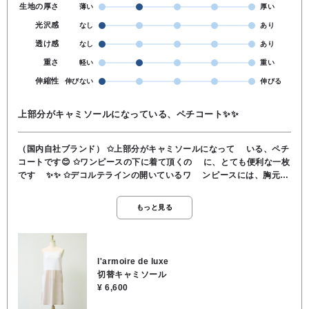
生地の厚さ
薄い
厚い
光沢感
なし
あり
透け感
なし
あり
重さ
軽い
重い
伸縮性
伸びない
伸びる
上部分がキャミソールになっている、ペチコート✨✨
（国内自社ブランド） ✩上部分がキャミソールになって いる、ペチ
コートです😊 ✩ワンピースの下に着て頂くの に、とても便利な一枚
です ✨✨ ✩デコルテラインの開いているワ ンピースには、胸元に
デザイン があるキャミソールを着てい るように見えるので、一
枚でス ッキリと着て頂けます🎵😄 ✩肩紐部分は、調整が出来るアジ
もっと見る
ャスター付きになるので万能 で、黒と白と持っていても使え る
便利なペチコートです✨🎵 素材… 綿 レーヨン ポリウレタ
ン 別布 ポリエステ100% 取り扱い方法… 手洗い可
l'armoire de luxe
切替キャミソール
¥ 6,600