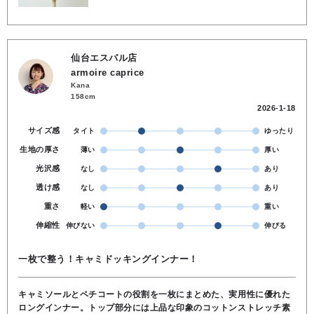
仙台エスパル店
armoire caprice
Kana
158cm
2026-1-18
サイズ感
タイト
ゆったり
生地の厚さ
薄い
厚い
光沢感
なし
あり
透け感
なし
あり
重さ
軽い
重い
伸縮性
伸びない
伸びる
一枚で整う！キャミドッキングインナー！
キャミソールとペチコートの役割を一枚にまとめた、実用性に優れた
ロングインナー。トップ部分には上品な印象のコットンストレッチ素