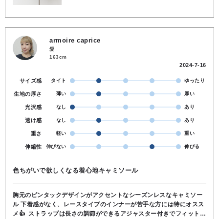
armoire caprice
愛
163cm
2024-7-16
サイズ感
タイト
ゆったり
生地の厚さ
薄い
厚い
光沢感
なし
あり
透け感
なし
あり
重さ
軽い
重い
伸縮性
伸びない
伸びる
色ちがいで欲しくなる着心地キャミソール
胸元のピンタックデザインがアクセントなシーズンレスなキャミソー
ル 下着感がなく、レースタイプのインナーが苦手な方には特にオスス
メ👍 ストラップは長さの調節ができるアジャスター付きでフィット感