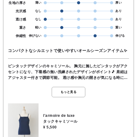
生地の厚さ
薄い
厚い
光沢感
なし
あり
透け感
なし
あり
重さ
軽い
重い
伸縮性
伸びない
伸びる
コンパクトなシルエットで使いやすいオールシーズンアイテム✨️
ピンタックデザインのキャミソール。 胸元に施したピンタックがアク
セントになり、下着感の無い洗練されたデザインがポイント🎵 肩紐は
アジャスター付きで調節可能。 透け感や胸元の開きが気になる時に便
利な万能アイテムです☘️ 見せインナーとしても使えて、重ねるアイテ
ムに合わせて色違いでも欲しくなるキャミソールです☺️ ご自宅でのお
もっと見る
洗濯もOKです。 素材／綿53％、ポリエステル42％、ポリウレタン
5％
l'armoire de luxe
タックキャミソール
¥ 5,500