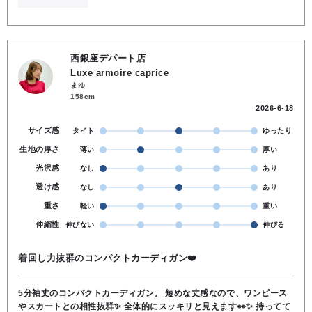
西銀座デパート店
Luxe armoire caprice
まゆ
158cm
2026-6-18
サイズ感
タイト
ゆったり
生地の厚さ
薄い
厚い
光沢感
なし
あり
透け感
なし
あり
重さ
軽い
重い
伸縮性
伸びない
伸びる
着回し力抜群のコンパクトカーディガン‎❤️
5分袖丈のコンパクトカーディガン‎。 短めな丈感なので、ワンピース
やスカートとの相性抜群✨️ 全体的にスッキリと見えます👀✨️ 持ってて