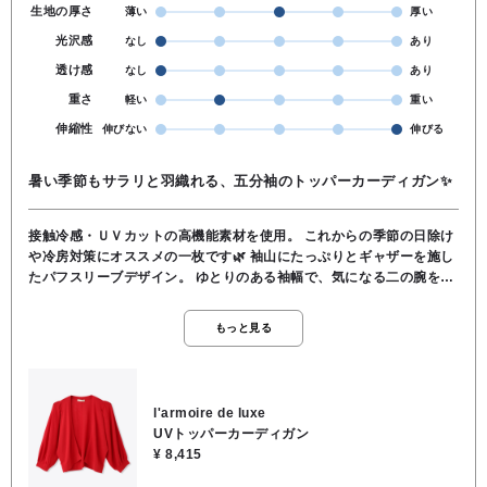
生地の厚さ
薄い
厚い
光沢感
なし
あり
透け感
なし
あり
重さ
軽い
重い
伸縮性
伸びない
伸びる
暑い季節もサラリと羽織れる、五分袖のトッパーカーディガン✨️
接触冷感・ＵＶカットの高機能素材を使用。 これからの季節の日除け
や冷房対策にオススメの一枚です🌿 ​袖山にたっぷりとギャザーを施し
たパフスリーブデザイン。 ゆとりのある袖幅で、気になる二の腕をふ
んわりとカバーしてくれます🎵 フロントはボタンレスのスッキリとし
たライン。 短めの丈感なので、ワンピースとの相性も抜群です☆ 衿付
もっと見る
きブラウスやボウタイなど、首周りにボリュームのあるアイテムにも
羽織りやすく きちんと感のあるハイゲージ編みで、お食事会やお仕事
着などにもオススメです☺️ ご自宅でのお洗濯もOKです。 素材／レー
ヨン80％、ナイロン20％
l'armoire de luxe
UVトッパーカーディガン
¥ 8,415