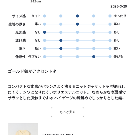
162cm
2026-3-29
サイズ感
タイト
ゆったり
生地の厚さ
薄い
厚い
光沢感
なし
あり
透け感
なし
あり
重さ
軽い
重い
伸縮性
伸びない
伸びる
ゴールド釦がアクセント🎵
コンパクトな丈感がバランスよく決まるニットジャケット✨️ 型崩れし
にくく、シワになりにくいポリエステルニット。 なめらかな表面感で
サラッとした肌触りです🌿 ハイゲージの綺麗めでしっかりとした編み
地。 軽くて程よい暖かさが季節の変わり目にピッタリです⭐️ シンプル
なシルエットがコーディネートしやすく、ワンピースとの相性も抜群
もっと見る
🎵 カーディガンとしてはもちろん、釦を閉じて１枚着としてもお使い
いただけます☺️ ポケットデザインがジャケットらしさをアップし、コ
ロンとしたゴールド釦がアクセント。 オン・オフどちらにも活躍する
ニットジャケットです👑 ご自宅でのお洗濯もOKです。 素材／ポリエ