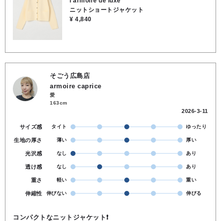
l'armoire de luxe
ステル100％
ニットショートジャケット
¥ 4,840
そごう広島店
armoire caprice
愛
163cm
2026-3-11
サイズ感
タイト
ゆったり
生地の厚さ
薄い
厚い
光沢感
なし
あり
透け感
なし
あり
重さ
軽い
重い
伸縮性
伸びない
伸びる
コンパクトなニットジャケット❗