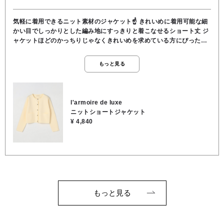
気軽に着用できるニット素材のジャケット☝️ きれいめに着用可能な細
かい目でしっかりとした編み地にすっきりと着こなせるショート丈 ジ
ャケットほどのかっちりじゃなくきれいめを求めている方にぴったり
😄 ポリエステル素材を使用 程よい暖かさもある厚みで季節の変わり
目に活躍👏 軽く伸縮性もあるため着心地good 光沢のあるクルミボタ
もっと見る
ンが華やかさをプラス ●ポリエステル100％ ●洗濯 OK ●裏地 な
し ●透け感 なし ●伸縮性 あり ●チクチク感 なし
l'armoire de luxe
ニットショートジャケット
¥ 4,840
もっと見る