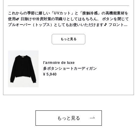
これからの季節に嬉しい「UVカット」と「接触冷感」の高機能素材を
使用🌿 ​日除けや冷房対策の羽織りとしてはもちろん、 ボタンを閉じて
プルオーバー（トップス）としてもお使いいただけます🎵 フロントの
コロンとした同色ボタンは控えめで上品な印象。 コンパクトな丈感と
スッキリとしたシルエットでコーディネートしやすく、幅広いスタイ
もっと見る
リングにお使い頂けます✨️ きちんと感のあるハイゲージ編みなので、
お仕事からデイリーまで幅広く活躍します☺️ ご自宅でのお洗濯もOK
です。 素材／レーヨン80％、ナイロン20％
l'armoire de luxe
多ボタンショートカーディガン
¥ 5,940
もっと見る