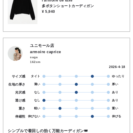
l'armoire de luxe
多ボタンショートカーディガン
¥ 5,940
ユニモール店
armoire caprice
suga
162cm
2026-4-18
サイズ感
タイト
ゆったり
生地の厚さ
薄い
厚い
光沢感
なし
あり
透け感
なし
あり
重さ
軽い
重い
伸縮性
伸びない
伸びる
シンプルで着回しの効く万能カーディガン👑