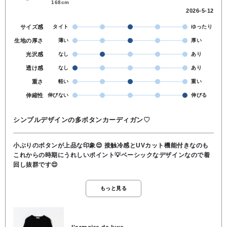
168cm
2026-5-12
サイズ感
タイト
ゆったり
生地の厚さ
薄い
厚い
光沢感
なし
あり
透け感
なし
あり
重さ
軽い
重い
伸縮性
伸びない
伸びる
シンプルデザインの多ボタンカーディガン♡
小ぶりのボタンが上品な印象😌 接触冷感とUVカット機能付きなのも
これからの時期にうれしいポイント💡ベーシックなデザインなので着
回し抜群です😌
もっと見る