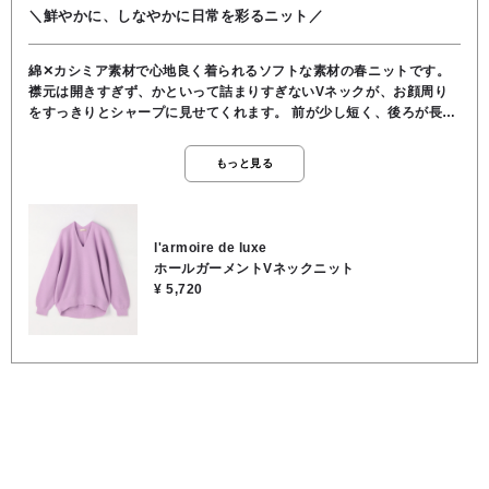
＼鮮やかに、しなやかに日常を彩るニット／
綿✕カシミア素材で心地良く着られるソフトな素材の春ニットです。
襟元は開きすぎず、かといって詰まりすぎないVネックが、お顔周り
をすっきりとシャープに見せてくれます。 前が少し短く、後ろが長め
のデザインなので、ボトムにインしなくてもバランスが取りやすく、
気になるヒップ周りもさりげなくカバーしてくれます。 体のラインを
もっと見る
拾いすぎない程よい厚みがありつつ、落ち感も綺麗なので、着痩せ効
果もあります。 ★上品なラベンダ （女性らしさと透明感を引き出す、
大人のモテカラー） 甘すぎず、かつ上品な華やかさがあるお色味で
す。 肌の透明感をグッと引き立ててくれます。 きれいめなスラックス
l'armoire de luxe
やタイトスカートと合わせて、オフィススタイルやグレーやホワイト
ホールガーメントVネックニット
のボトムとの相性が良く知的な印象になります。 ★着丈61cm/身幅
¥ 5,720
54cm/裄丈75cm ●手洗い可能 ●コットン95％, カシミヤ5％