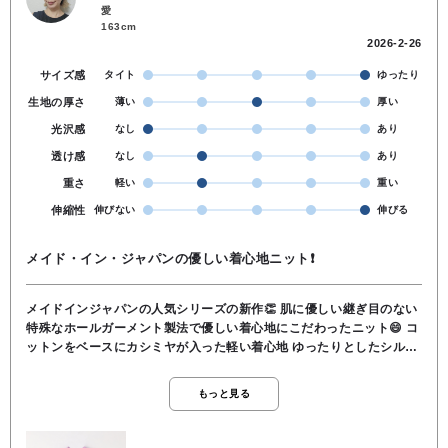
愛
163cm
2026-2-26
サイズ感
タイト
ゆったり
生地の厚さ
薄い
厚い
光沢感
なし
あり
透け感
なし
あり
重さ
軽い
重い
伸縮性
伸びない
伸びる
メイド・イン・ジャパンの優しい着心地ニット❗
メイドインジャパンの人気シリーズの新作👏 肌に優しい継ぎ目のない
特殊なホールガーメント製法で優しい着心地にこだわったニット😄 コ
ットンをベースにカシミヤが入った軽い着心地 ゆったりとしたシルエ
ットも深めのシャープなVネックがすっきり見えする一枚👍 深いVネ
ックなのでインナーをシンプルな丸首やVネックはもちろん、シャツ
もっと見る
やタートル等レイヤードを楽しんで頂けます😁 コットン素材だけでは
出せないふんわり感をカシミヤが入ることで絶妙な風合いに仕上げて
います👏 ※ホールガーメント＝裁断も縫製もせず立体的に編みあげた