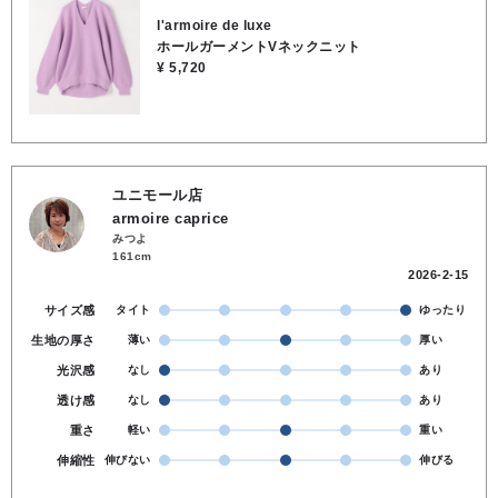
ニットウェア 編みのテクニックによる立体的な表現が可能なので 着用
l'armoire de luxe
時に美しいシルエットになります 縫い代がないことで軽く、縫い目の
ホールガーメントVネックニット
ゴワつきもなく身体のラインになじみます ●コットン95％ カシミ
¥ 5,720
ヤ5％ ●洗濯 OK ●裏地 なし ●透け感 なし ●伸縮性 あり
ユニモール店
armoire caprice
みつよ
161cm
2026-2-15
サイズ感
タイト
ゆったり
生地の厚さ
薄い
厚い
光沢感
なし
あり
透け感
なし
あり
重さ
軽い
重い
伸縮性
伸びない
伸びる