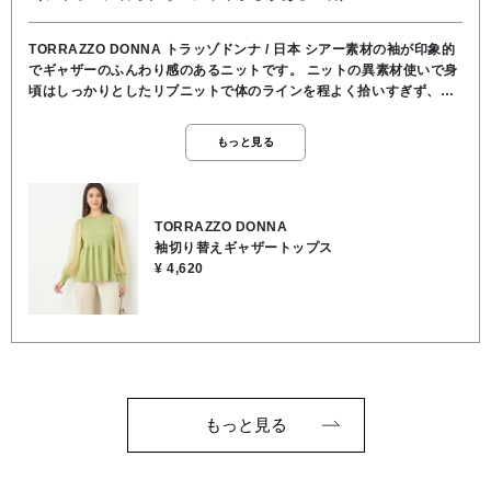
TORRAZZO DONNA トラッゾドンナ / 日本 シアー素材の袖が印象的
でギャザーのふんわり感のあるニットです。 ニットの異素材使いで身
頃はしっかりとしたリブニットで体のラインを程よく拾いすぎず、袖
は透け感のあるシアー素材に切り替わっているので『抜け感』があり
ます。 ウエスト部分でリブの編み地が切り替わって裾が自然なペプラ
もっと見る
ム状になり重心が上がって見えるので脚長効果があります。 気になる
腰回りもふんわりカバーしてくれます。 ピスタチオグリーン、お顔周
りをパッと明るく見せてくれて派手すぎない優しいお色です。 袖口は
リブ仕様なのおそふんわり感、実際に着ていただくとより立体的で可
TORRAZZO DONNA
愛いんです♪ ★着丈62cm/肩幅33cm/身幅34cm/袖丈62cm ●身頃／レ
袖切り替えギャザートップス
ーヨン80％, ポリエステル20％, ●袖部分／再生繊維(セルロー
¥ 4,620
ス)70％, ポリエステル25％, 毛5％
もっと見る