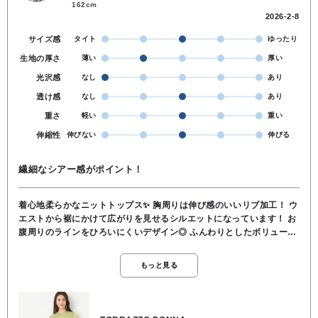
162cm
2026-2-8
サイズ感
タイト
ゆったり
生地の厚さ
薄い
厚い
光沢感
なし
あり
透け感
なし
あり
重さ
軽い
重い
伸縮性
伸びない
伸びる
繊細なシアー感がポイント！
着心地柔らかなニットトップス✨ 胸周りは伸び感のいいリブ加工！ ウ
エストから裾にかけて広がりを見せるシルエットになっています！ お
腹周りのラインをひろいにくいデザイン◎ ふんわりとしたボリューム
袖！ シアーなので重たい感じはなく、 大人フェミニンなシルエットを
楽しめます✨ 手首のリブでキュッとバランスが取れるのもポイント！
もっと見る
グリーンとネイビーの2色展開です♪ 繊細なふんわりとしたシアー感が
美しい一枚🫶 ⬇️「商品を見る」でアイテムチェック！ ◆ 身頃／レーヨ
ン80％, ポリエステル20％, 袖部分／再生繊維(セルロース)70％,
ポリエステル25％, 毛5％ ◆手洗い可 ◆ TORRAZZO DONNA🇯🇵