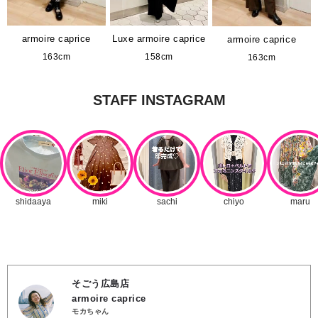
armoire caprice
Luxe armoire caprice
armoire caprice
163cm
158cm
163cm
そごう広島店
armoire caprice
モカちゃん