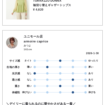
TORRAZZO DONNA
袖切り替えギャザートップス
¥ 4,620
ユニモール店
armoire caprice
みつよ
161cm
2026-1-30
サイズ感
タイト
ゆったり
生地の厚さ
薄い
厚い
光沢感
なし
あり
透け感
なし
あり
重さ
軽い
重い
伸縮性
伸びない
伸びる
＼デイリーに着られるのに華やかさがある一着／