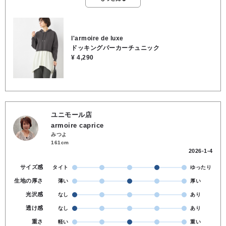
になっているので、視線が上に上がり、脚長効果もバツグンです。 ボ
トムスはスリムなパンツでも、ワイドパンツでも相性が良く、着回し
力も文句なしです♪ カジュアルなパーカーだと子供っぽく見えてしま
う…という大人の方にこそ着ていただきたい一着です。 ハリのあるニ
l'armoire de luxe
ット素材ときれいめなブラウス生地を組み合わせることで、リラック
ドッキングパーカーチュニック
ス感があります。 ★着丈 84cm ★肩幅 51cm ★身幅 54cm ★袖丈
¥ 4,290
54cm ●お洗濯可能 ●本体／ポリエステル100％, ●別布部分／ポリエ
ステル65％, レーヨン32％, ポリウレタン3％
ユニモール店
armoire caprice
みつよ
161cm
2026-1-4
サイズ感
タイト
ゆったり
生地の厚さ
薄い
厚い
光沢感
なし
あり
透け感
なし
あり
重さ
軽い
重い