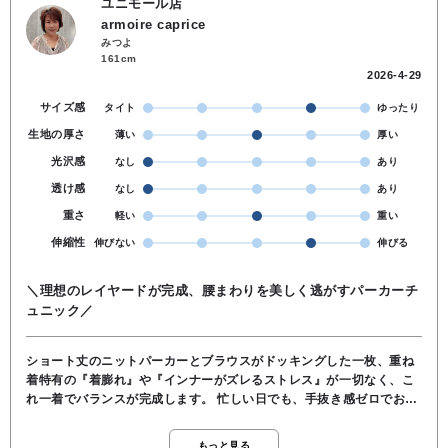
ユニモール店
armoire caprice
みつよ
161cm
2026-4-29
サイズ感
タイト
ゆったり
生地の厚さ
薄い
厚い
光沢感
なし
あり
透け感
なし
あり
重さ
軽い
重い
伸縮性
伸びない
伸びる
＼理想のレイヤードが完成、腰まわりを美しく逃がすパーカーチ
ュニック／
ショート丈のニットパーカーとブラウスがドッキングした一枚、重ね
着特有の『着膨れ』や『インナーがズレるストレス』が一切なく、こ
れ一着でバランスが完成します。 忙しい日でも、手抜き感ゼロでお出
かけできます。 チュニック丈のブラウス部分が、気になるお腹やヒッ
プ周りをふんわりとカバーしてくれ、上半分がコンパクトなパーカー
もっと見る