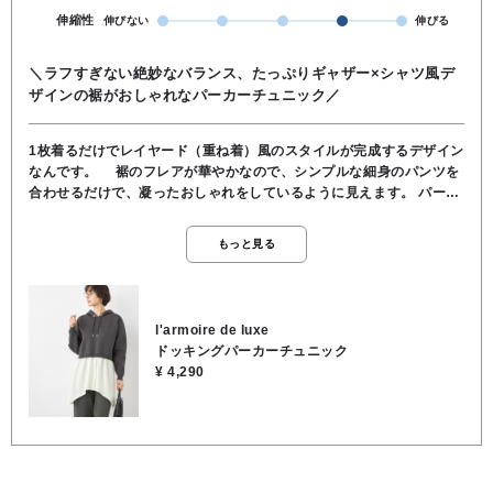
伸縮性
伸びない
伸びる
＼ラフすぎない絶妙なバランス、たっぷりギャザー×シャツ風デ
ザインの裾がおしゃれなパーカーチュニック／
1枚着るだけでレイヤード（重ね着）風のスタイルが完成するデザイン
なんです。 裾のフレアが華やかなので、シンプルな細身のパンツを
合わせるだけで、凝ったおしゃれをしているように見えます。 パーカ
部分をあえて短めにしているので、腰の位置が高く見えて脚長効果が
抜群です。 気になるお腹周りやヒップは下のサテン（またはシャツ
もっと見る
地）部分がふんわりカバーしてくれるので、安心感もありつつスッキ
リ着こなせます。 カジュアルなパーカーに、光沢感のある上品な素材
をドッキングさせているのが新鮮です。 ★着丈84cm/肩幅51cm/身幅
54cm/袖丈54cm ●お洗濯可能 ●本体／ポリエステル100％, ●別布部
l'armoire de luxe
分／ポリエステル65％, レーヨン32％, ポリウレタン3％
ドッキングパーカーチュニック
¥ 4,290