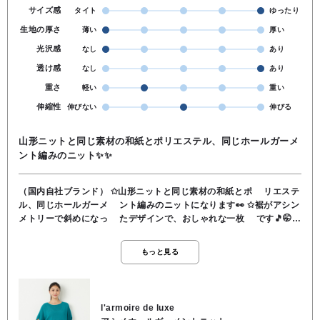
サイズ感
タイト
ゆったり
生地の厚さ
薄い
厚い
光沢感
なし
あり
透け感
なし
あり
重さ
軽い
重い
伸縮性
伸びない
伸びる
山形ニットと同じ素材の和紙とポリエステル、同じホールガーメ
ント編みのニット✨✨
（国内自社ブランド） ✩山形ニットと同じ素材の和紙とポ リエステ
ル、同じホールガーメ ント編みのニットになります👀 ✩裾がアシン
メトリーで斜めになっ たデザインで、おしゃれな一枚 です🎵🤭
✩袖はフレンチスリーブですが、少 し長目になっているので安心し
て着て頂けます👀 ✩衿はボートネックで前に開きすぎ なく、デコ
もっと見る
ルテラインをとても キレイに見せてくれます✨🎵 ✩少し丸みのある
大人可愛いシルエ ットが、ポイントになります😆 ✩素材… 和紙
46% ポリエステル 54% ✩取り扱い方法… 手洗い可
l'armoire de luxe