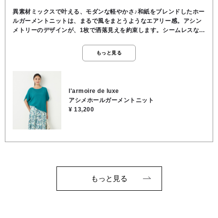
異素材ミックスで叶える、モダンな軽やかさ♪和紙をブレンドしたホー
ルガーメントニットは、まるで風をまとうようなエアリー感。アシン
メトリーのデザインが、1枚で洒落見えを約束します。シームレスなホ
ールガーメント仕様で着心地はストレスフリー！シャリ感と通気性に
優れた和紙混素材は、汗ばむ季節にもさらりと心地よく、涼やかでナ
もっと見る
チュラルな印象になります♪パンツにもスカートにも馴染む万能シルエ
ットで、デイリーにもオフィスカジュアルにも活躍☆●お洗濯可●ポリ
エステル54％,分類外繊維(美濃和紙)46％
l'armoire de luxe
アシメホールガーメントニット
¥ 13,200
もっと見る