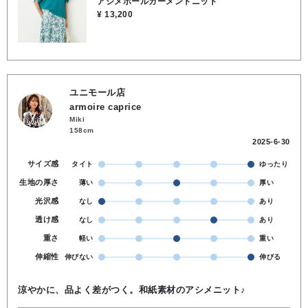
アシメホールガーメントニット
¥ 13,200
ユニモール店
armoire caprice
Miki
158cm
2025-6-30
サイズ感
タイト
ゆったり
生地の厚さ
薄い
厚い
光沢感
なし
あり
透け感
なし
あり
重さ
軽い
重い
伸縮性
伸びない
伸びる
涼やかに、品よく差がつく。和紙素材のアシメニット♪