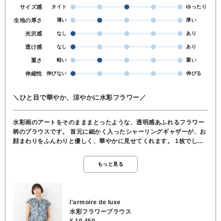
サイズ感
タイト
ゆったり
生地の厚さ
薄い
厚い
光沢感
なし
あり
透け感
なし
あり
重さ
軽い
重い
伸縮性
伸びない
伸びる
＼ひと目で華やか、涼やかに水彩フラワー／
水彩画のアートをそのまままとったような、透明感あふれるフラワー
柄のブラウスです。 首元に細かく入ったシャーリングギャザーが、お
顔まわりをふんわりと優しく、華やかに見せてくれます。 1枚でしっ
かり主役になってくれるので、シンプルなボトムスに合わせるだけ
で、大人の洗練されたスタイリングが完成します。 ノースリーブのよ
もっと見る
うに見えますが、肩先を少し覆う絶妙なフレンチスリーブなので、二
の腕をすっきりと細見えさせてくれるんです。 首元もしっかり詰まり
すぎず、程よいホールド感がありつつも上品な印象に…体のラインを
拾わないふんわりとしたシルエットなので、暑い日でもサラッと涼し
l'armoire de luxe
く着ていただけます。 ★着丈 65cm ★身幅 55cm ●手洗い可能 ●綿
水彩フラワーブラウス
100％