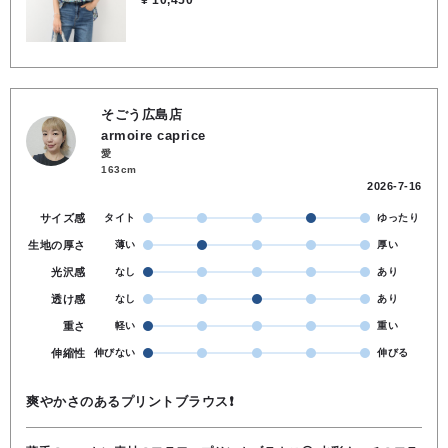
¥ 10,450
そごう広島店
armoire caprice
愛
163cm
2026-7-16
サイズ感
タイト
ゆったり
生地の厚さ
薄い
厚い
光沢感
なし
あり
透け感
なし
あり
重さ
軽い
重い
伸縮性
伸びない
伸びる
爽やかさのあるプリントブラウス❗