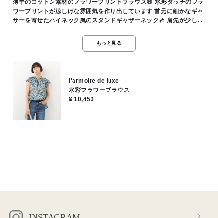
薄手のコットン素材のフラワープリントブラウス😄 水彩タッチのフラ
ワープリントが涼しげな雰囲気を作り出しています 首元に細かなギャ
ザーを寄せたハイネック風のスタンドギャザーネック🎶 肩先が少し隠
れる長さのフレンチスリーブ 肩のラインをなだらかに見せ、ノースリ
ーブよりも腕を露出しすぎず上品で涼しげな抜け感を演出😆 腰回り&
もっと見る
ヒップをカバーする前後差のある着丈 ゆったりとしたシルエット ●綿
100％ ●洗濯 OK ●裏地 なし ●透け感 少しあり ●伸縮性 な
し ●前後差のある着丈
l'armoire de luxe
水彩フラワーブラウス
¥ 10,450
INSTAGRAM