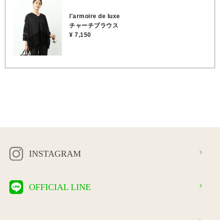
元を華奢に見せてくれる袖口のシアーレースが、コーディネートに上
品な華やかな印象になります。 首元は少しギャザーを寄せたVライン
l'armoire de luxe
のカッティングになっており、デコルテをすっきりと見せ、お顔まわ
チャーチブラウス
りを明るい印象に… ゆったりとしたオーバーサイズシルエットで、お
¥ 7,150
しゃれに体型カバーが叶うのも嬉しいポイント。気になるお腹まわり
や二の腕を優しく包み込みます。 ★着丈 69cm ★肩幅 55cm ★身幅
81cm ★袖丈 38cm ●手洗い可能 ●表地／綿100％, ●別布／ナイロ
ン100％
INSTAGRAM
OFFICIAL LINE