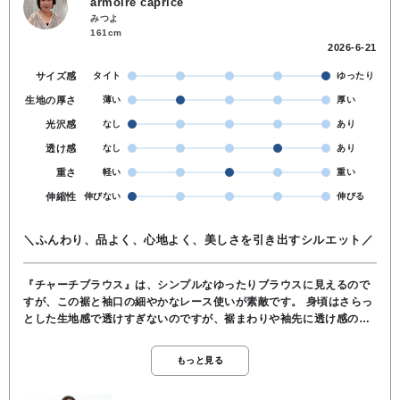
armoire caprice
みつよ
161cm
2026-6-21
サイズ感
タイト
ゆったり
生地の厚さ
薄い
厚い
光沢感
なし
あり
透け感
なし
あり
重さ
軽い
重い
伸縮性
伸びない
伸びる
＼ふんわり、品よく、心地よく、美しさを引き出すシルエット／
『チャーチブラウス』は、シンプルなゆったりブラウスに見えるので
すが、この裾と袖口の細やかなレース使いが素敵です。 身頃はさらっ
とした生地感で透けすぎないのですが、裾まわりや袖先に透け感のあ
るレースを贅沢にあしらうことで、全体がとても軽やかな印象になり
ます。 身幅が広めのポンチョ風シルエットなので、体のラインを拾わ
もっと見る
ず、夏場でも肌に張り付かずに涼しく着ていただけます。 贅沢にあし
らわれた繊細なレースが目を惹く、動くたびに美しく揺れる裾と、手