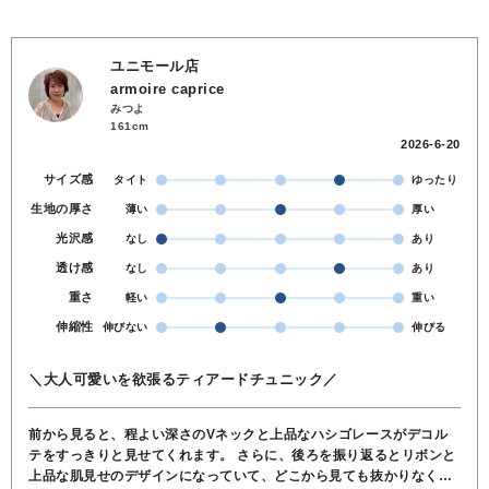
ユニモール店
armoire caprice
みつよ
161cm
2026-6-20
サイズ感
タイト
ゆったり
生地の厚さ
薄い
厚い
光沢感
なし
あり
透け感
なし
あり
重さ
軽い
重い
伸縮性
伸びない
伸びる
＼大人可愛いを欲張るティアードチュニック／
前から見ると、程よい深さのVネックと上品なハシゴレースがデコル
テをすっきりと見せてくれます。 さらに、後ろを振り返るとリボンと
上品な肌見せのデザインになっていて、どこから見ても抜かりなくお