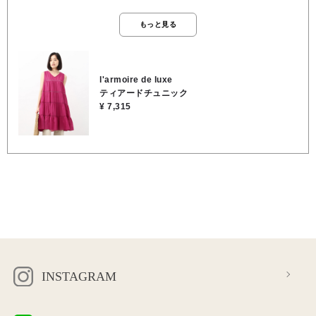
洒落に決まる一着です♪ 夏に嬉しいノースリーブですが、このふんわ
り広がるティアードシルエットのおかげで、お腹やヒップ周りを自然
もっと見る
に、可愛くカバーします。 お手持ちのシンプルなパンツと合わせるだ
けでコーディネートが完成しますし、薄手のカーディガンやシャツを
羽織ってもごわつかずにスッキリ着られます。 ⚫️ピンク （肌のトーン
を明るく血色感を良く見せてくれる映えカラー） ・華やかでエネルギ
l'armoire de luxe
ッシュなフューシャピンクです。 一見甘めに見えますが、青み寄りの
ティアードチュニック
ビビッドなピンクなので、大人の女性が着てもポップすぎずスタイリ
¥ 7,315
ッシュに決まります。 ハシゴレースの透け感があるため、鮮やかな色
味でも重たくならず、涼しげな印象を与えます。 ★着丈 90cm ★身幅
52cm ●裏地/インナー なし ●ウエスト ゴムなし ●手洗い可能 ●綿
100％
INSTAGRAM