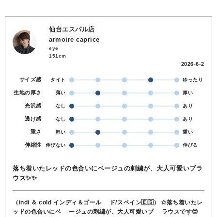
仙台エスパル店
armoire caprice
eye
151cm
2026-6-2
サイズ感
タイト
ゆったり
生地の厚さ
薄い
厚い
光沢感
なし
あり
透け感
なし
あり
重さ
軽い
重い
伸縮性
伸びない
伸びる
落ち着いたレッドの色合いにベージュの刺繍が、大人可愛いブラ
ウス✨✨
（indi ＆ cold インディ＆ゴール ド/スペイン🇪🇸） ✩落ち着いたレ
ッドの色合いにベ ージュの刺繍が、大人可愛いブ ラウスです😊