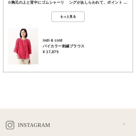
✩胸元の上と背中にゴムシャーリ ングがあしらわれて、ポイント
になります😄 ✩袖はドルマンスリーブになり、 胸元あたりがゆった
りと着て 頂けます😌 ✩着丈は中ヒップくらいの丈感 で、インし
もっと見る
てもしなくても着て 頂ける一枚です✨😆 ✩小柄な方は前だけインし
て着て 頂くと、バランスが取りやすく 着て頂きます🎵🤭 ✩素
材… 綿100% ✩取り扱い方法… 手洗い可
indi & cold
バイカラー刺繍ブラウス
¥ 17,875
INSTAGRAM