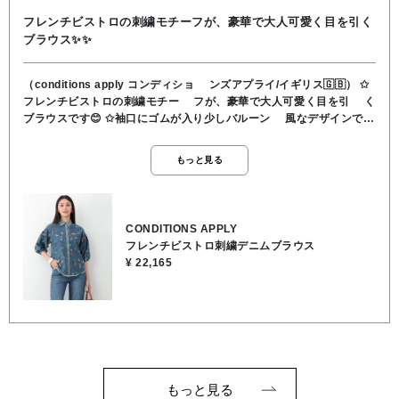
フレンチビストロの刺繍モチーフが、豪華で大人可愛く目を引く
ブラウス✨✨
（conditions apply コンディショ ンズアプライ/イギリス🇬🇧） ✩
フレンチビストロの刺繍モチー フが、豪華で大人可愛く目を引 く
ブラウスです😊 ✩袖口にゴムが入り少しバルーン 風なデザインで、
大人可愛く着 て頂けます🎵🤭 ✩袖丈は六分袖のドロップスリー
ブになり、着て頂いた方の肩ラ インにキレイに肩が馴染み着 て頂
もっと見る
けます😌 ✩裾にはフリンジが付いて丸みの ある形になり、丈感も中
ヒップ ラインで小柄な方にもバランス 良く着て頂ける一枚です
😄 ✩衿と前立てが薄いブルーにな り、釦がくるみ釦でポイントに
なります✨🎵 ✩素材… 綿100% ✩取り扱い方法… 手洗い可
CONDITIONS APPLY
フレンチビストロ刺繍デニムブラウス
¥ 22,165
もっと見る