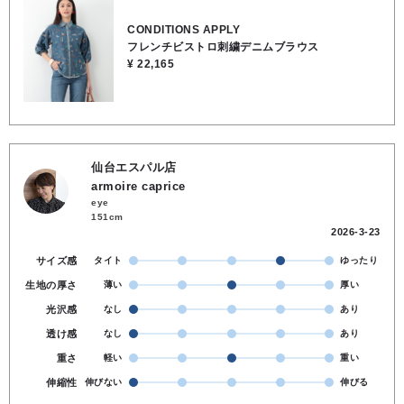
る、大人の遊び心を感じるブラウスです。●裏地なし●コットン100％●
お洗濯可
CONDITIONS APPLY
フレンチビストロ刺繍デニムブラウス
¥ 22,165
仙台エスパル店
armoire caprice
eye
151cm
2026-3-23
サイズ感
タイト
ゆったり
生地の厚さ
薄い
厚い
光沢感
なし
あり
透け感
なし
あり
重さ
軽い
重い
伸縮性
伸びない
伸びる