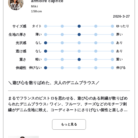
armoire caprice
Miki
158cm
2026-3-27
サイズ感
タイト
ゆったり
生地の厚さ
薄い
厚い
光沢感
なし
あり
透け感
なし
あり
重さ
軽い
重い
伸縮性
伸びない
伸びる
＼遊び心を散りばめた、大人のデニムブラウス／
まるでフランスのビストロを思わせる、遊び心のある刺繍が散りばめ
られたデニムブラウス♪ ワイン、フルーツ、チーズなどのモチーフ刺
繍がデニム生地に映え、コーディネートにさりげない個性と楽しさを
プラスします。コットン100％で、デニム特有の程よい風合いとやわ
らかな着心地が魅力。着るほどに馴染み、デイリーに気軽に取り入れ
もっと見る
られる一枚です。ふんわりとしたボリュームスリーブが女性らしいシ
ルエットを演出し、こなれたカジュアルスタイルに。一枚で主役にな