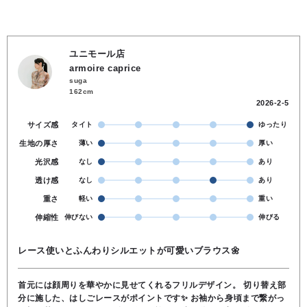
ユニモール店
armoire caprice
suga
162cm
2026-2-5
サイズ感
タイト
ゆったり
生地の厚さ
薄い
厚い
光沢感
なし
あり
透け感
なし
あり
重さ
軽い
重い
伸縮性
伸びない
伸びる
レース使いとふんわりシルエットが可愛いブラウス🌼
首元には顔周りを華やかに見せてくれるフリルデザイン。 切り替え部
分に施した、はしごレースがポイントです✨️ お袖から身頃まで繋がっ