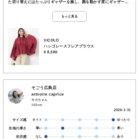
た切り替えにはたっぷりギャザーを施し、腕を動かす度にギャザーが
ふんわり広がり、ポンチョの様なシルエットを楽しめます🎵 重ねるイ
ンナーを長袖・タンクトップなどに調節する事で、ロングシーズンお
もっと見る
使い頂けます🌸 風や動いた時にヒラリと揺れるシルエットが フェミニ
ンでエレガントなブラウスです☺️ 程よい透け感のある薄手で軽やかな
綿素材。 ご自宅でのお洗濯もＯＫです。 素材／綿100％
ViCOLO
ハシゴレースフレアブラウス
¥ 8,580
そごう広島店
armoire caprice
モカちゃん
162cm
2026-1-31
サイズ感
タイト
ゆったり
生地の厚さ
薄い
厚い
光沢感
なし
あり