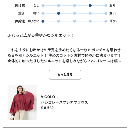
透け感
なし
あり
重さ
軽い
重い
伸縮性
伸びない
伸びる
ふわっと広がる華やかなシルエット！
これを主役にお出かけの予定を決めたくなる一枚✨ ポンチョを思わせ
る目を引くシルエット！ 薄めのコットン素材で軽やかに決まります！
全体的にゆったりしたシルエットを楽しみながら ハシゴレースは縦の
ラインですっきり！ くすんだレッドカラーがドラマチックなアイテム
🫶 首元はスタンドフリルとなっており 細部にまでこだわったデザイン
もっと見る
です✨ ⬇️「商品を見る」でアイテムチェック！ ◆ コットン100％ ◆洗
濯機で洗濯可 ◆ ViCOLO🇮🇹(イタリア)
ViCOLO
ハシゴレースフレアブラウス
¥ 8,580