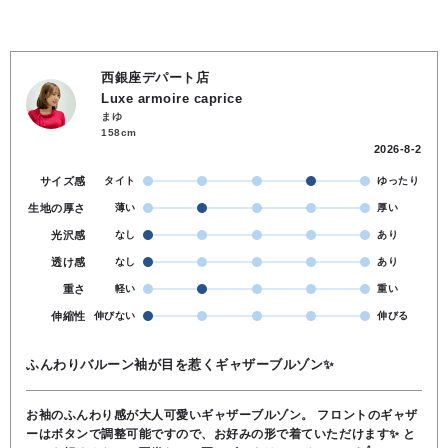
西銀座デパート店
Luxe armoire caprice
まゆ
158cm
2026-8-2
サイズ感
タイト
ゆったり
生地の厚さ
薄い
厚い
光沢感
なし
あり
透け感
なし
あり
重さ
軽い
重い
伸縮性
伸びない
伸びる
ふんわりバルーン袖が目を惹くギャザーブルゾン✨️
お袖のふんわり感が大人可愛いギャザーブルゾン。 フロントのギャザ
ーはボタンで調整可能ですので、お好みの形で着ていただけます✨️ と