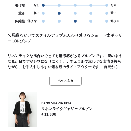
透け感
なし
あり
重さ
軽い
重い
伸縮性
伸びない
伸びる
＼羽織るだけでスタイルアップふんわり魅せるショート丈ギャザ
ーブルゾン／
リネンライクな風合いでとても清涼感があるブルゾンです。 麻のよう
な見た目ですがシワになりにくく、ナチュラルで涼しげな表情を持ち
ながら、お手入れしやすい素材感のライトアウターです。 首元から入
ったギャザーとボリューム袖がふんわりとしていて、シンプルなTシャ
ツやワンピの上にサッと羽織るだけでおしゃれ感があり、フロントの
もっと見る
ギャザーデザインのアレンジで変化を楽しめ、さりげなくアクセント
になります♪ ショート丈なので腰位置が高く見えてスタイルアップ効
果もばっちり、夏の冷房対策や日焼け対策にも大活躍します。 リネン
のようなナチュラルで涼しげな表情を持ちながら、お手入れしやすい
l'armoire de luxe
素材感が魅力のライトアウター。 たっぷりあしらわれたフロントや袖
リネンライクギャザーブルゾン
口のギャザーが、女性らしく華やかな立体シルエットを作り出しま
¥ 11,000
す。 ★着丈 47cm ★身幅 59cm ★裄丈 56cm ●お洗濯可能 ●表地／ポ
リエステル100％, ●袖裏地／ナイロン94％, ポリウレタン6％