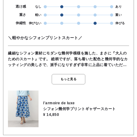
透け感
なし
あり
重さ
軽い
重い
伸縮性
伸びない
伸びる
＼軽やかなシフォンプリントスカート／
繊細なシフォン素材にモダンな幾何学模様を施した、まさに『大人の
ためのスカート』です。 総柄ですが、落ち着いた配色と幾何学的なカ
ッティングの美しさで、派手になりすぎず非常に上品に着ていただけ
ます。 歩くたびにシフォンならではの軽やかな動きと、ほんのりとし
た透け感が出て、周りの視線を惹きつけるシルエットです。 穿き心地
もっと見る
は良く、ウエスト部分はシャーリングを効かせたギャザー仕様になっ
ているので、お腹まわりを締め付けずストレスフリーで着用いただけ
ます。 トップスをインしても綺麗に決まるデザインなのも嬉しいポイ
ントです。 シフォン素材はシワになりにくく、お取り扱いがラクなの
l'armoire de luxe
も日常使いにぴったりです。 ●ブルー系 ブルーは、身に纏うだけでパ
シフォン幾何学プリントギャザースカート
ッと気分が明るくなるような、非常に爽やかで華やかなカラーです。
¥ 14,850
同系色のサマーニットやカットソーと合わせると、今年らしいワント
ーンのレイヤードスタイルが楽しめます。 シルバーのサンダルやカゴ
バッグを合わせて、リゾートライクに着こなすのも素敵です。 ★ウエ
スト 60cm ★スカート丈 86cm ●裏地/インナー あり ●ウエスト 総ゴ