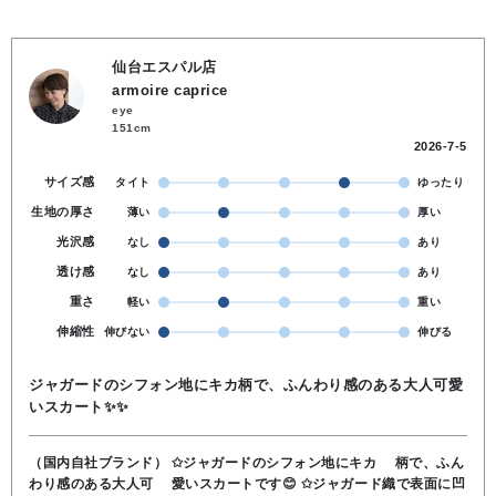
仙台エスパル店
armoire caprice
eye
151cm
2026-7-5
サイズ感
タイト
ゆったり
生地の厚さ
薄い
厚い
光沢感
なし
あり
透け感
なし
あり
重さ
軽い
重い
伸縮性
伸びない
伸びる
ジャガードのシフォン地にキカ柄で、ふんわり感のある大人可愛
いスカート✨✨
（国内自社ブランド） ✩ジャガードのシフォン地にキカ 柄で、ふん
わり感のある大人可 愛いスカートです😊 ✩ジャガード織で表面に凹