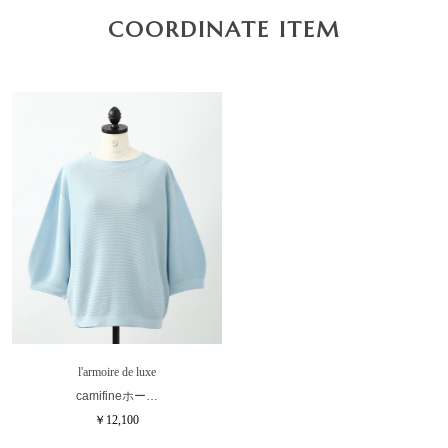
COORDINATE ITEM
l'armoire de luxe
camifineホー…
￥12,100