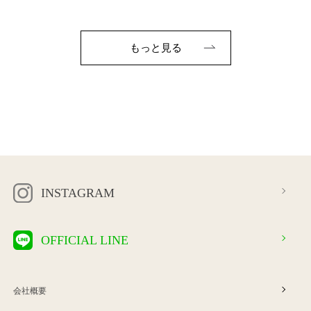
ム（シャーリング） ●ポケット なし ●手洗い可能 ●表地／ポリエステ
ル100％, ●裏地／ポリエステル90％, ポリウレタン10％
もっと見る
INSTAGRAM
OFFICIAL LINE
会社概要