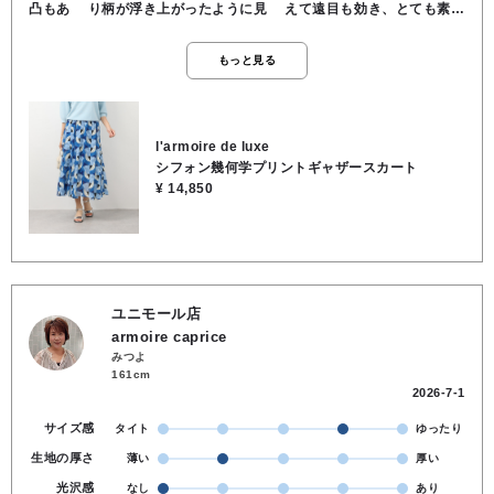
凸もあ り柄が浮き上がったように見 えて遠目も効き、とても素敵
に 履いて頂ける一枚です🎵🤭 ✩ウエストは太目の総ゴムでスポ
ンと履いて頂けて、ゴム上にも フリルが付くのでポイントに なり
もっと見る
履いて頂けます😄 ✩小柄な方にもくるぶし少し上で 履いて頂けま
す👀 ✩ウエストにはギャザードレープ が入り、ドレープがキレイに
流 れます😌 ✩素材… ポリエステル100% ✩取り扱い方法… 手洗い
可
l'armoire de luxe
シフォン幾何学プリントギャザースカート
¥ 14,850
ユニモール店
armoire caprice
みつよ
161cm
2026-7-1
サイズ感
タイト
ゆったり
生地の厚さ
薄い
厚い
光沢感
なし
あり