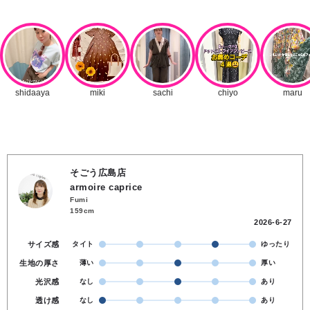
そごう広島店
armoire caprice
Fumi
159cm
2026-6-27
サイズ感
タイト
ゆったり
生地の厚さ
薄い
厚い
光沢感
なし
あり
透け感
なし
あり