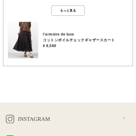
ず、裾に向かって美しいドレープを描く立体的なシルエットです。 歩
くたび揺れ動く裾が、大人のエレガンスを演出します。 生地には、軽
もっと見る
くて通気性に優れたコットンボイルを使用。肌離れが良く、汗ばむ季
節でもさらりと快適な穿き心地です。 ほんのりとした透け感が、マキ
シ丈でも重たくなく、ウエストは後ろゴム仕様で、ストレスフリーな
穿き心地です。 穿くだけで気分が上がる、この夏の本命スカートをぜ
l'armoire de luxe
ひワードローブに… シルエットが綺麗なのは、斜めや縦に細かく切り
コットンボイルチェックギャザースカート
替えが入っているので、ウエスト周りはすっきり見せつつ、裾に向か
¥ 8,580
ってボリュームが出るデザインになっています。 素材は綿100%の
『コットンボイル』なので、とても軽いんです。 風が通る素材なの
で、真夏でも本当に涼しく穿いていただけます。 ★ウエスト 70cm ★
スカート丈 86cm ●裏地/インナー あり ●ウエスト 後ろゴム ●ポケット
なし ●お洗濯可能 ●表地／綿100％, ●裏地／ポリエステル80％, 綿
20％
INSTAGRAM