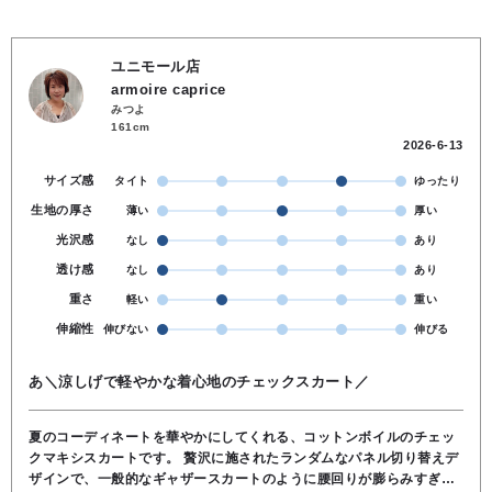
ユニモール店
armoire caprice
みつよ
161cm
2026-6-13
サイズ感
タイト
ゆったり
生地の厚さ
薄い
厚い
光沢感
なし
あり
透け感
なし
あり
重さ
軽い
重い
伸縮性
伸びない
伸びる
あ＼涼しげで軽やかな着心地のチェックスカート／
夏のコーディネートを華やかにしてくれる、コットンボイルのチェッ
クマキシスカートです。 贅沢に施されたランダムなパネル切り替えデ
ザインで、一般的なギャザースカートのように腰回りが膨らみすぎ