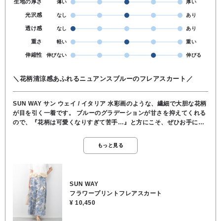
生地の厚さ
薄い
厚い
光沢感
なし
あり
透け感
なし
あり
重さ
軽い
重い
伸縮性
伸びない
伸びる
＼花柄清涼感あふれるニュアンスブルーのフレアスカート／
SUN WAY サン ウェイ / イタリア 水彩画のような、繊細で大胆な花柄
が目を引く一着です。 ブルーのグラデーションが甘さを抑えてくれる
ので、『花柄は可愛くなりすぎて苦手…』と方にこそ、ぜひお手にと
っていただきたいデザインです。 華やかな見た目ながら、ウエストは
ゴム仕様になっており、一日中ストレスなく履いていただけます。 さ
もっと見る
らに、あると嬉しいサイドポケット付き上品なフレアシルエットを崩
さず、実用性も兼ね備えたスカートです。 裾に向かって広がりすぎな
い絶妙なフレアライン、軽やかな素材感で上品な印象が出ます。 シン
プルなTシャツで大人カジュアルに！ ブラウスを合わせてキレイめス
SUN WAY
タイルに！ オン・オフ問わず活躍します♪ ★ウエスト72cmスカート
フラワープリントフレアスカート
丈90cm ●裏地/インナー なし ●ウエスト 総ゴム ●ポケット あり ●お洗
¥ 10,450
濯可能 ●ポリエステル78％, レーヨン18％, ポリウレタン4％