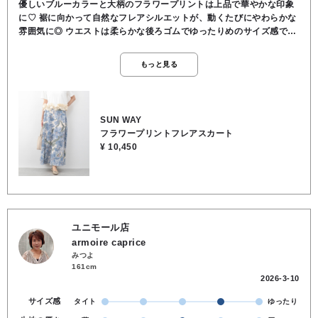
優しいブルーカラーと大柄のフラワープリントは上品で華やかな印象
に♡ 裾に向かって自然なフレアシルエットが、動くたびにやわらかな
雰囲気に◎ ウエストは柔らかな後ろゴムでゆったりめのサイズ感で
す。 シンプルなTシャツを合わせて大人カジュアルに、ブラウスを合
わせてきれいめにもコーディネートできる1枚です✨ ♢ 表地 ポリエ
もっと見る
ステル78％ レーヨン18％ ポリウレタン4％ ♢ 裏地 なし ♢ 洗濯
🆗 ♢ 伸縮性 なし ♢ 透け感 なし ♢ ウエスト 後ろゴム ♢ ポケット
あり
SUN WAY
フラワープリントフレアスカート
¥ 10,450
ユニモール店
armoire caprice
みつよ
161cm
2026-3-10
サイズ感
タイト
ゆったり