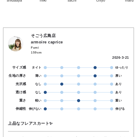
そごう広島店
armoire caprice
Fumi
159cm
2026-3-21
サイズ感
タイト
ゆったり
生地の厚さ
薄い
厚い
光沢感
なし
あり
透け感
なし
あり
重さ
軽い
重い
伸縮性
伸びない
伸びる
上品なフレアスカート✨