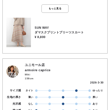
やすく、イメージに変化をつけやすくきれいめからカジュアルまで活
躍しそう🎶 ●表地:ポリエステル100％ 裏地:レーヨン95％ ポリウ
もっと見る
レタン5％ ●洗濯 OK ●裏地 あり ●透け感 なし ●伸縮性 な
し ●ウエスト 総ゴム ●163cmでくるぶしくらいの丈感
SUN WAY
ダマスクプリントプリーツスカート
¥ 8,800
ユニモール店
armoire caprice
Miki
158cm
2026-3-30
サイズ感
タイト
ゆったり
生地の厚さ
薄い
厚い
光沢感
なし
あり