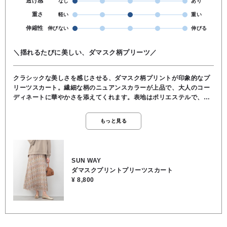
透け感
なし
あり
重さ
軽い
重い
伸縮性
伸びない
伸びる
＼揺れるたびに美しい、ダマスク柄プリーツ／
クラシックな美しさを感じさせる、ダマスク柄プリントが印象的なプ
リーツスカート。繊細な柄のニュアンスカラーが上品で、大人のコー
ディネートに華やかさを添えてくれます。表地はポリエステルで、軽
やかでシワになりにくく、美しいプリーツラインをキープ。歩くたび
にふわりと揺れるシルエットが、女性らしい優雅な雰囲気を演出しま
もっと見る
す。裏地にはレーヨン・ポリウレタンを使用しており、やわらかくな
めらかな肌触りと程よい伸縮性で着心地も快適。ウエストはすっきり
と見えながらもラクに穿ける仕様で、デイリーからお出かけまで幅広
く活躍します。ブラウスやニットと合わせてエレガントに、カジュア
SUN WAY
ルトップスと合わせて大人の抜け感スタイルにも◎一枚でコーディネ
ダマスクプリントプリーツスカート
ートの主役になる、存在感のあるプリントスカートです。●裏地あり●
¥ 8,800
ウエストゴム●表地／ポリエステル100％, 裏地／レーヨン95％, ポ
リウレタン5％●お洗濯可