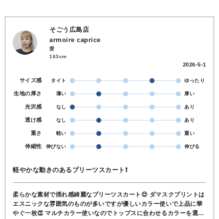
そごう広島店
armoire caprice
愛
163cm
2026-5-1
サイズ感
タイト
ゆったり
生地の厚さ
薄い
厚い
光沢感
なし
あり
透け感
なし
あり
重さ
軽い
重い
伸縮性
伸びない
伸びる
軽やかな動きのあるプリーツスカート❗
柔らかな素材で揺れ感綺麗なプリーツスカート😌 ダマスクプリントは
エスニックな雰囲気のものが多いですが優しいカラー使いで上品に華
やぐ一枚👏 マルチカラー使いなのでトップスに合わせるカラーを選び