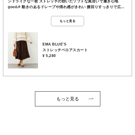
ンドライクな一枚 ストレッチの効いたソフトな風合いで履き心地
good🎶 動きのあるドレープや揺れ感がきれい 腰回りすっきりで広が
りすぎないフレアシルエット 注⚠️ウエストは総ゴムですが、ウエスト
バンドとスカートの繋ぎめ部分が伸びないのでヒップのある方は注意
もっと見る
●ポリエステル97％ ポリウレタン3％ ●洗濯 OK ●裏地 な
し ●透け感 なし ●伸縮性 あり ●ウエスト 総ゴム
●163cmでふくらはぎ下くらいの丈感
EMA BLUE'S
ストレッチベロアスカート
¥ 5,280
もっと見る