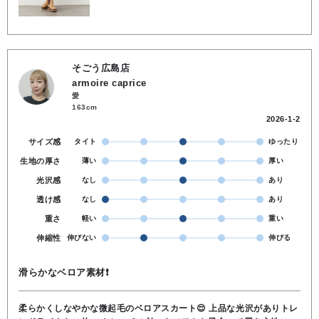
そごう広島店
armoire caprice
愛
163cm
2026-1-2
サイズ感
タイト
ゆったり
生地の厚さ
薄い
厚い
光沢感
なし
あり
透け感
なし
あり
重さ
軽い
重い
伸縮性
伸びない
伸びる
滑らかなベロア素材❗
柔らかくしなやかな微起毛のベロアスカート😌 上品な光沢がありトレ