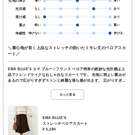
生地の厚さ
薄い
厚い
光沢感
なし
あり
透け感
なし
あり
重さ
軽い
重い
伸縮性
伸びない
伸びる
＼着心地が良く上品なストレッチの効いたミモレ丈のベロアスカ
ート／
EMA BLUE'S エマ ブルー / フランス ベロア特有の絶妙な光沢感は上
品でトレンドライクなおしゃれなスカートです。 生地に程よい重みが
あるので広がりすぎずストンと綺麗な落ち感が出ます。 広がりすぎず
ないフレアシルエットなので腰周りをすっきり見せてくれるのでボリ
ュームのあるニットを合わせても着膨れせずスタイルアップして見え
もっと見る
ます。 ウエストが総ゴム仕様なのでは着心地がとても楽です。 ストレ
ッチの効いたソフトな風合いで、大人っぽく上品な普段使いにもお出
かけにも活用できるミモレ丈のデザインです。 モカブラウンなので春
先にブラウスやカットソーと合わせても着ていただけます。 ★ウエス
EMA BLUE'S
ト68cm/スカート丈85cm ●裏地/インナー なし ●ウエスト 総ゴム ●ポ
ストレッチベロアスカート
ケット なし ●手洗い可能 ●ポリエステル97％, ポリウレタン3％
¥ 5,280