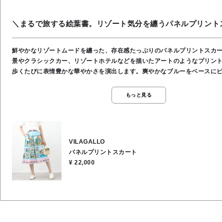
＼まるで旅する絵葉書。リゾート気分を纏うパネルプリント
鮮やかなリゾートムードを纏った、存在感たっぷりのパネルプリントスカ
景やクラシックカー、リゾートホテルなどを描いたアートのようなプリン
歩くたびに表情豊かな華やかさを演出します。爽やかなブルーをベースに
ーを効かせた配色が、夏の装いを明るく彩る一枚です。表地はコットン10
らりとした肌触りで暑い季節も快適な着心地♪ 裏地にはレーヨン100％を
もっと見る
め、やわらかく滑らかな着用感も魅力です。ウエストは後ろゴム仕様でリ
りながら、ふんわりと広がるシルエットが女性らしさを引き立てます。シ
スを合わせるだけでコーディネートが完成する、主役級のプリントスカート
り●ウエスト後ろゴム●ポケットあり●お洗濯OK●表地／コットン100％, 
VILAGALLO
100％
パネルプリントスカート
¥ 22,000