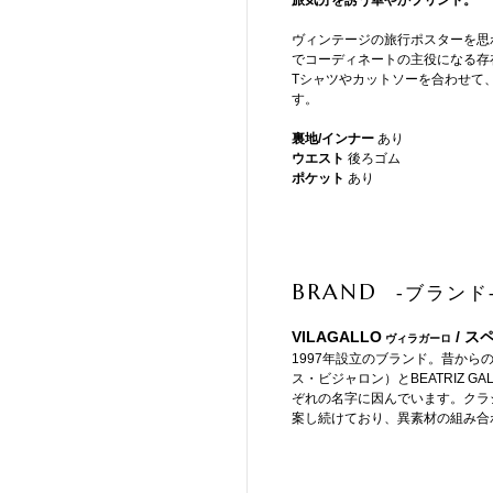
旅気分を誘う華やかプリント。
ヴィンテージの旅行ポスターを思
でコーディネートの主役になる存
Tシャツやカットソーを合わせて
す。
裏地/インナー
あり
ウエスト
後ろゴム
ポケット
あり
BRAND
-ブランド
VILAGALLO
/ ス
ヴィラガーロ
1997年設立のブランド。昔からの
ス・ビジャロン）とBEATRIZ 
ぞれの名字に因んでいます。クラ
案し続けており、異素材の組み合