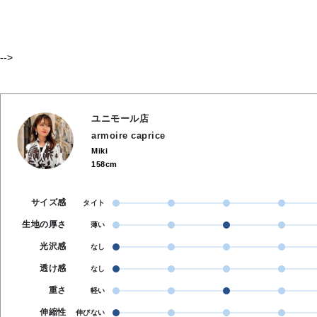
-->
ユニモール店
armoire caprice
Miki
158cm
サイズ感
タイト
生地の厚さ
薄い
光沢感
なし
透け感
なし
重さ
軽い
伸縮性
伸びない