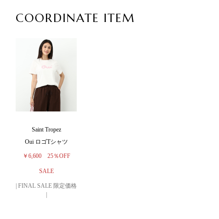
COORDINATE ITEM
Saint Tropez
Oui ロゴTシャツ
￥6,600
25％OFF
SALE
| FINAL SALE 限定価格
|