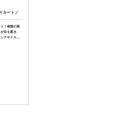
スカート／
ート！南国の風
トが目を惹き、
ピンクやイエロ
0％を使用し、さ
使用しているた
ラックス感があ
ンプルなトップ
です✨●裏地あ
裏地／レーヨン