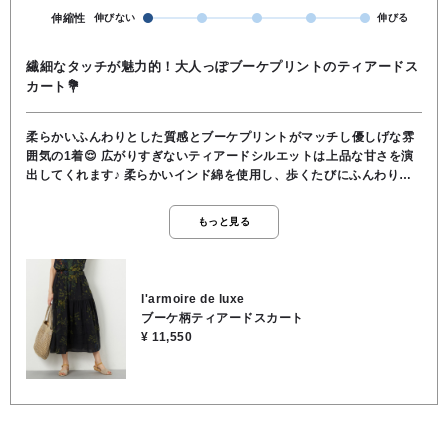
伸縮性
伸びない
伸びる
繊細なタッチが魅力的！大人っぽブーケプリントのティアードス
カート💐
柔らかいふんわりとした質感とブーケプリントがマッチし優しげな雰
囲気の1着😌 広がりすぎないティアードシルエットは上品な甘さを演
出してくれます♪ 柔らかいインド綿を使用し、歩くたびにふんわり揺
れるシルエットがかわいい❣️ トップスをT-シャツ合わせでカジュアル
ダウンしてあげても🙆‍♀️ ☀︎サイドフォック＆ファスナー ☀︎ウエスト後
もっと見る
ろゴム ☀︎表地／レーヨン65％, 綿35％, 裏地／レーヨン100％ ☀︎伸
縮性なし ☀︎裏地あり ☀︎透け感なし ☀︎手洗い可能🫧
l'armoire de luxe
ブーケ柄ティアードスカート
¥ 11,550