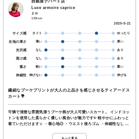
西銀座デパート店
Luxe armoire caprice
まゆ
158cm
2025-5-21
サイズ感
タイト
ゆったり
生地の厚さ
薄い
厚い
光沢感
なし
あり
透け感
なし
あり
重さ
軽い
重い
伸縮性
伸びない
伸びる
繊細なブーケプリントが大人の上品さを感じさせるティアードス
カート💐
可憐で清楚な雰囲気漂うブーケ柄が大人可愛いスカート。 インドコッ
トンを使用した柔らかく優しい風合いが魅力です✨️ 軽やかにふわっと
着ていただけます☺️ ・着心地◎ ・ウエスト後ろゴム ・伸縮性なし ・
裏地あり ・透け感若干あり ・お家での洗濯〇
もっと見る