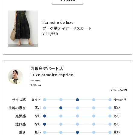
l'armoire de luxe
ブーケ柄ティアードスカート
¥ 11,550
西銀座デパート店
Luxe armoire caprice
momo
168cm
2025-5-19
サイズ感
タイト
ゆったり
生地の厚さ
薄い
厚い
光沢感
なし
あり
透け感
なし
あり
重さ
軽い
重い