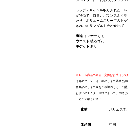
シルエットにこだわったフラップ
ラップデザインを取り入れた、麻
が特徴で、自然とバランスよく見
たり、ボリュームスリーブのトッ
きれいめサンダルを合わせれば、
裏地/インナー
なし
ウエスト
後ろゴム
ポケット
あり
※セール商品の返品、交換はお受けして
海外のブランドは日本のサイズ基準と異
各商品のサイズ表をご確認のうえ、ご購
お使いのモニター環境によって、実物と
予めご了承ください。
素材
ポリエステル
生産国
中国