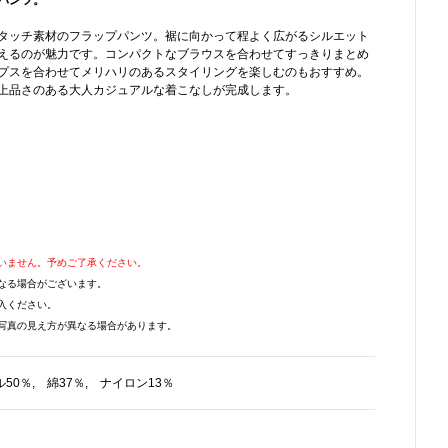
パンツ。
タッチ素材のフラップパンツ。裾に向かって程よく広がるシルエット
えるのが魅力です。コンパクトなブラウスを合わせてすっきりまとめ
プスを合わせてメリハリのあるスタイリングを楽しむのもおすすめ。
上品さのある大人カジュアルな着こなしが完成します。
いません。予めご了承ください。
なる場合がございます。
入ください。
写真の見え方が異なる場合があります。
50％, 綿37％, ナイロン13％