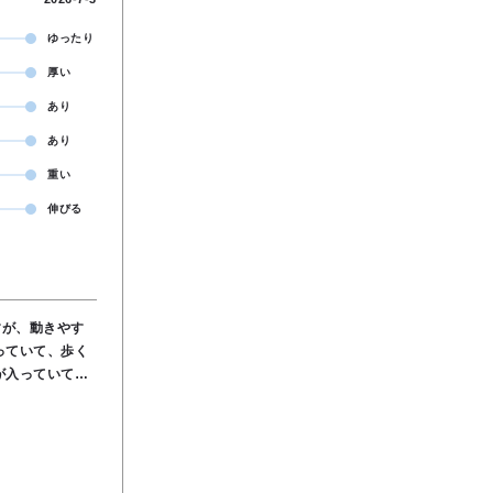
ゆったり
厚い
あり
あり
重い
伸びる
すが、動きやす
ンを拾わず体型
インナー なし ●
7％, ナイロン