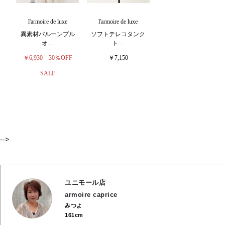
l'armoire de luxe
l'armoire de luxe
異素材バルーンプル
ソフトテレコタンク
オ…
ト…
￥6,930
30％OFF
￥7,150
SALE
-->
ユニモール店
armoire caprice
みつよ
161cm