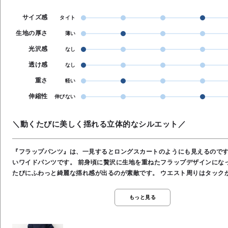
サイズ感
タイト
生地の厚さ
薄い
光沢感
なし
透け感
なし
重さ
軽い
伸縮性
伸びない
＼動くたびに美しく揺れる立体的なシルエット／
『フラップパンツ』は、一見するとロングスカートのようにも見えるので
いワイドパンツです。 前身頃に贅沢に生地を重ねたフラップデザインになっていて、歩く
たびにふわっと綺麗な揺れ感が出るのが素敵です。 ウエスト周りはタックが入っていてす
っきり見えますが、全体的にはゆったりしたシルエットなので、脚のライ
カバー効果も抜群です。 生地も少し表情のある上品な素材なので、普段使いはもちろん、
もっと見る
ちょっとしたお出かけやお仕事用としても大活躍してくれます。 ★ウエスト 64cm ★股上
33cm ★股下 60cm ★裾幅 38cm ★渡り幅 34cm ★ヒップ 98cm ●裏地/
ウエスト 後ろゴム ●ポケット あり ●手洗い可能 ●ポリエステル50％, 綿3