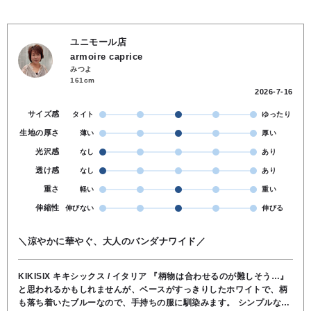
ユニモール店
armoire caprice
みつよ
161cm
2026-7-16
サイズ感
タイト
ゆったり
生地の厚さ
薄い
厚い
光沢感
なし
あり
透け感
なし
あり
重さ
軽い
重い
伸縮性
伸びない
伸びる
＼涼やかに華やぐ、大人のバンダナワイド／
KIKISIX キキシックス / イタリア 『柄物は合わせるのが難しそう…』
と思われるかもしれませんが、ベースがすっきりしたホワイトで、柄
も落ち着いたブルーなので、手持ちの服に馴染みます。 シンプルなブ