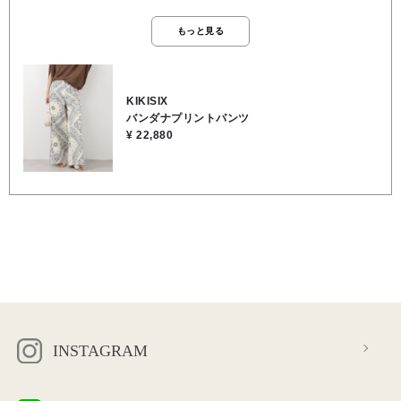
ラウンやベージュ、黒のニット・Tシャツを合わせるだけで、一気に洗
練されたコーディネートになり、広がりすぎないストレート寄りのワ
もっと見る
イドシルエットなので、脚のラインを拾わず、スタイルアップ効果も
あります。 デザインがおしゃれなだけじゃなくて、ものすごく『楽ち
ん』なんです！ ウエストの後ろ部分がゴム仕様になっているので、お
腹まわりがとっても楽で、一日中穿いていてもストレスがありませ
KIKISIX
ん。 フロントはすっきりしたデザインなので、トップスをインしても
バンダナプリントパンツ
綺麗に見えるのが嬉しいポイントです。 両サイドとバックに深めのポ
¥ 22,880
ケットがしっかりついているので、スマートフォンやちょっとした小
物を入れるのにも便利なんです。 軽やかで涼しい穿き心地なので、こ
れからの季節のメインパンツとして大活躍間違いなしです。 ★ウエス
ト 70cm ★股上 32cm ★股下 74cm ★裾幅 36cm ★渡り幅 36cm ★
ヒップ 106cm ●手洗い可能 ●裏地/インナー なし ●ウエスト 後ろゴム
●ポケット あり ●コットン97％, ポリウレタン3％
INSTAGRAM