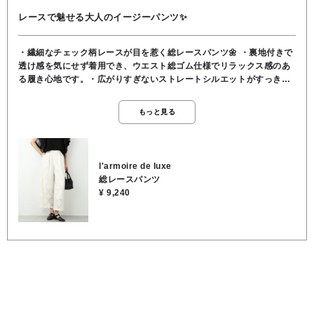
レースで魅せる大人のイージーパンツ✨
・繊細なチェック柄レースが目を惹く総レースパンツ🌼 ・裏地付きで
透け感を気にせず着用でき、ウエスト総ゴム仕様でリラックス感のあ
る履き心地です。・広がりすぎないストレートシルエットがすっきり
見えを叶え、ワンピースやチュニックとのレイヤードスタイルにもぴ
ったり👍🏻 ・コーディネートに程よい華やかさをプラスしてくれる一着
もっと見る
です‼️ ⚪️カラー展開オフホワイト/ブラック ⚪️素材 表地／綿58％, ナ
イロン42％, 裏地／ポリエステル100％ ⚪️手洗い可能⭕️
l'armoire de luxe
総レースパンツ
¥ 9,240