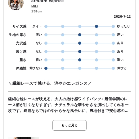
armoire caprice
Miki
158cm
2026-7-12
サイズ感
タイト
ゆったり
生地の厚さ
薄い
厚い
光沢感
なし
あり
透け感
なし
あり
重さ
軽い
重い
伸縮性
伸びない
伸びる
＼繊細レースで魅せる、涼やかエレガンス／
繊細な総レースが映える、大人の抜け感ワイドパンツ♪ 幾何学調のレ
ース柄が甘くなりすぎず、ナチュラルな華やかさを演出してくれる一
枚です。綿混ならではのやわらかな風合いに、裏地付きで安心感のあ
る穿き心地も魅力。ほどよくゆとりのあるシルエットが脚のラインを
拾いにくく、リラックス感がありながら上品にまとまります。Tシャツ
もっと見る
合わせでカジュアルに、ブラウス合わせできれいめにも楽しめる、夏
に映える主役パンツです。●裏地あり●透け感やや●ウエストゴム●股上