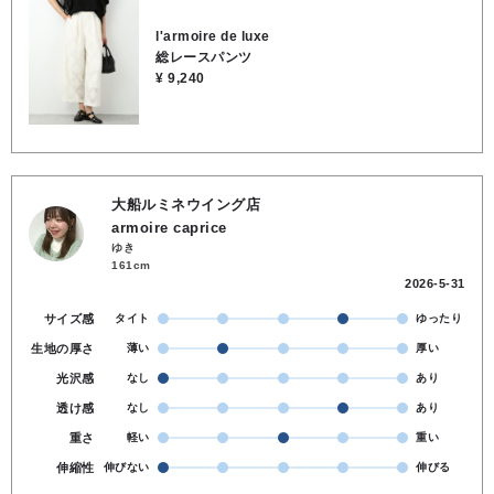
深め●ポケットあり●お洗濯OK●表地／綿58％, ナイロン42％, 裏地
／ポリエステル100％
l'armoire de luxe
総レースパンツ
¥ 9,240
大船ルミネウイング店
armoire caprice
ゆき
161cm
2026-5-31
サイズ感
タイト
ゆったり
生地の厚さ
薄い
厚い
光沢感
なし
あり
透け感
なし
あり
重さ
軽い
重い
伸縮性
伸びない
伸びる