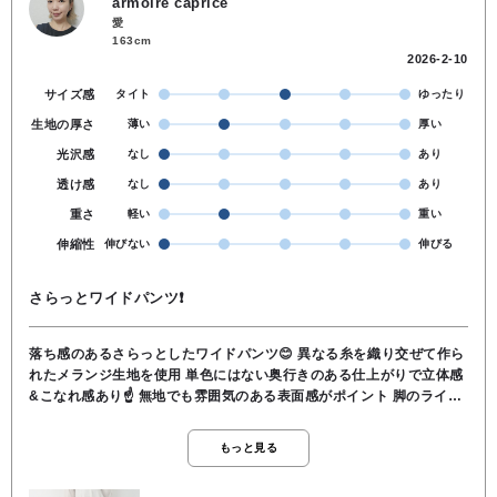
armoire caprice
愛
163cm
2026-2-10
サイズ感
タイト
ゆったり
生地の厚さ
薄い
厚い
光沢感
なし
あり
透け感
なし
あり
重さ
軽い
重い
伸縮性
伸びない
伸びる
さらっとワイドパンツ❗
落ち感のあるさらっとしたワイドパンツ😊 異なる糸を織り交ぜて作ら
れたメランジ生地を使用 単色にはない奥行きのある仕上がりで立体感
&こなれ感あり☝️ 無地でも雰囲気のある表面感がポイント 脚のライン
拾わず綺麗に見せるシルエット フロントのタックがポイント💡 ウエス
トは後ろゴム仕様 共布のリング細ベルトが付属 ●ポリエステル97％
もっと見る
ポリウレタン3％ ●洗濯 OK ●裏地 なし ●透け感 なし ●伸
縮性 少しあり ●ウエスト 後ろゴム ●ポケット あり ●ベルト