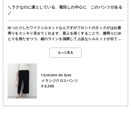
＼ラクなのに凛としている、着回しの中心に このパンツがある
／
ゆったりしたワイドシルエットなんですがフロントのタックがはお腹
周りをスッキリ見せてくれます、股上を深くすることで、腰周りにゆ
とりを持たせつつ、縦のラインを強調して上品なシルエットが出てい
ます。 センタープレスがしっかり入っているので、脚長効果もありま
す。 後ろがゴム仕様なので、履き心地は楽です。 付属の細ベルトがア
もっと見る
クセントになるので、トップスをインするだけでコーディネートが即
完成します。 程よく落ち感があってシワになりにくく、お仕事で長時
間座りっぱなしだったり旅行で長時間移動したりしても、綺麗なシル
エットがキープできます。 リネン風の表情とメランジ素材は単色には
l'armoire de luxe
ない深みや立体感があり、柔らかい肌触りが特徴です。 オン・オフ問
メランジクロスパンツ
わず幅広く合わせやすい一枚です。 ★ウエスト70cm/股上38cm/股下
¥ 8,580
66cm/裾幅28cm/渡り幅35cm/ヒップ96cm ●手洗い可能 ●ポリエステ
ル97％, ポリウレタン3％