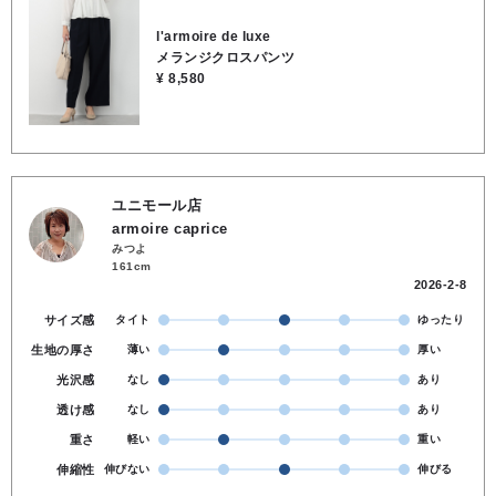
付属 ●163cmでくるぶし下くらいの丈感
l'armoire de luxe
メランジクロスパンツ
¥ 8,580
ユニモール店
armoire caprice
みつよ
161cm
2026-2-8
サイズ感
タイト
ゆったり
生地の厚さ
薄い
厚い
光沢感
なし
あり
透け感
なし
あり
重さ
軽い
重い
伸縮性
伸びない
伸びる