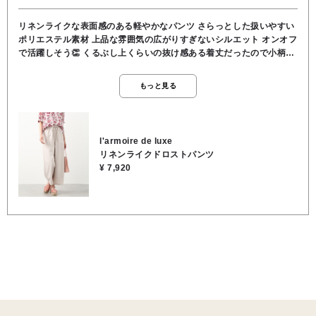
リネンライクな表面感のある軽やかなパンツ さらっとした扱いやすい
ポリエステル素材 上品な雰囲気の広がりすぎないシルエット オンオフ
で活躍しそう👏 くるぶし上くらいの抜け感ある着丈だったので小柄な
方にもオススメ ウエストはしっかりとした後ろゴム仕様 共布細リボン
デザインでウエストインしたスタイルもGOOD😄 ●表地:ポリエステル
もっと見る
100％ 裏地:ポリエステル100％ ●洗濯 OK ●裏地 あり ●透
け感 なし ●伸縮性 なし ●ポケット あり ●ウエスト 後ろゴム
●共布細リボン付属 ●163cmでくるぶし上くらいの丈感
l'armoire de luxe
リネンライクドロストパンツ
¥ 7,920