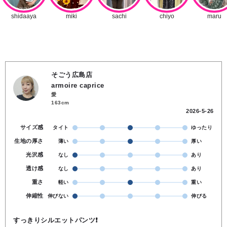
そごう広島店
armoire caprice
愛
163cm
2026-5-26
サイズ感
タイト
ゆったり
生地の厚さ
薄い
厚い
光沢感
なし
あり
透け感
なし
あり
重さ
軽い
重い
伸縮性
伸びない
伸びる
すっきりシルエットパンツ❗