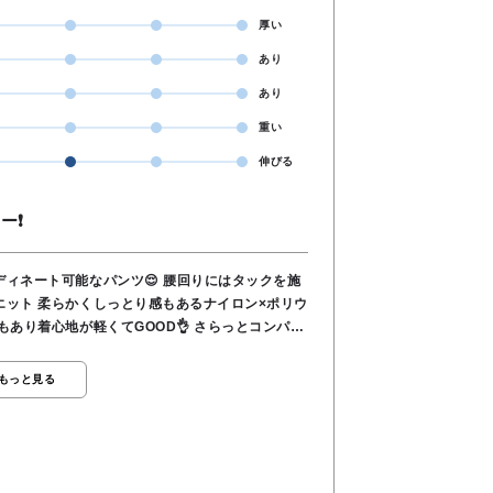
厚い
あり
あり
重い
伸びる
ー❗
なパンツ😌 腰回りにはタックを施
ロン×ポリウ
が軽くてGOOD👌 さらっとコンパク
サイドから後ろにかけてのゴム仕様 フロントファ
もっと見る
●ポケット あり ●ウエスト サイドから後ろ
くるぶし下くらいの丈感