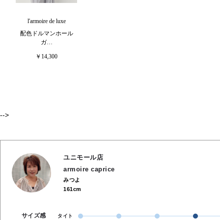
l'armoire de luxe
配色ドルマンホール
ガ…
￥14,300
-->
ユニモール店
armoire caprice
みつよ
161cm
サイズ感
タイト