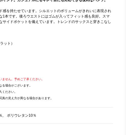
ポイント。カジュアルにもキレイ目にも対応できる便利なパンツ。
ド感を持たせています。シルエットのボリュームがきれいに表現され
な1本です。後ろウエストにはゴムが入ってフィット感も良好。スマ
なサイドポケットを備えています。トレンドのサックスと穿きこなし
ラット）
いません。予めご了承ください。
なる場合がございます。
入ください。
写真の見え方が異なる場合があります。
％, ポリウレタン10％