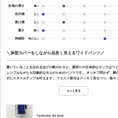
生地の厚さ
薄い
光沢感
なし
透け感
なし
重さ
軽い
伸縮性
伸びない
＼体型カバーをしながら品良く見えるワイドパンツ／
履いていることを忘れるほどの軽やかさと、腰回りの立体的なタックはワ
シンプルながらも印象的な大人のためのパンツです。 オンオフ問わず、脚のラインを拾わ
ずにスタイルアップを叶えます。 ウエスト部分はスッキリ見せつつ、後ろゴム仕様で長時
間の着用もストレスフリー♪ シワになりにくい素材感で、デスクワークから旅行まで幅広く
活躍します。 ⚫️サックス 【甘すぎず、都会的で知的な印象を与えるグレイッシュなブル
もっと見る
ー】 ・清潔感、洗練、クール、透明感の印象 ★ウエスト 68cm ★股上 35cm ★股下
67cm ★裾幅 29cm ★渡り幅 40cm ★ヒップ 114cm ●裏地/インナー な
ド・後ろゴム（前フラット） ●ポケット あり ●手洗い可能 ●ナイロン90％
10％
l'armoire de luxe