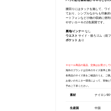
ハリのある素材感が今年らしさの
腰回りにはタックを施して、ワイ
ており、シンプルながらも印象的
ートフォンなど小物の収納に便利
やすいカーキの2色展開です。
裏地/インナー
なし
ウエスト
サイド・後ろゴム（前フ
ポケット
あり
※セール商品の返品、交換はお受けして
海外のブランドは日本のサイズ基準と異
各商品のサイズ表をご確認のうえ、ご購
お使いのモニター環境によって、実物と
予めご了承ください。
素材
ナイロン90
生産国
中国