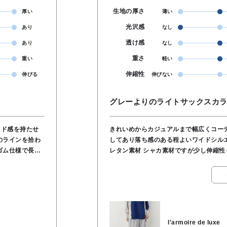
生地の厚さ
厚い
薄い
光沢感
あり
なし
透け感
あり
なし
重さ
重い
軽い
伸縮性
伸びる
伸びない
グレーよりのライトサックスカラ
イド感を持たせ
きれいめからカジュアルまで幅広くコーディネート可能
してあり落ち感のある程よいワイドシルエット 柔らかくしっとり感もあるナイ
レタン素材 シャカ素材ですが少し伸縮性もあり着心地
トにもなるので旅行にもOK ウエストは
スナーでフィット感あり☝️ ●ナイロン90％ ポリウレタン10％ ●洗濯 OK ●裏地 な
し ●透け感 なし ●伸縮性 あり 
し ●ウエスト サイ
ゴム&フロントファスナー ●163cmで
, ポリウレタン
l'armoire de luxe