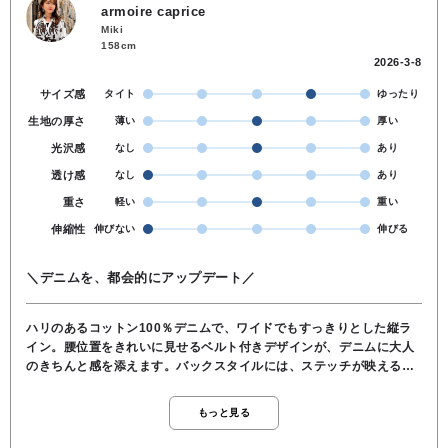
armoire caprice
Miki
158cm
2026-3-8
サイズ感
タイト
ゆったり
生地の厚さ
薄い
厚い
光沢感
なし
あり
透け感
なし
あり
重さ
軽い
重い
伸縮性
伸びない
伸びる
＼デニムを、都会的にアップデート／
ハリのあるコットン100％デニムで、ワイドでもすっきりとした縦ラ
イン。腰位置をきれいに見せるベルト付きデザインが、デニムに大人
のきちんと感を添えます。バックスタイルには、ステッチが映える後
ろポケットとさりげないアクセントをプラス。後ろ姿まで印象を引き
締め、シンプルなトップス合わせでもスタイルが決まります♪ カジュ
もっと見る
アルからきれいめまで対応する、都会派のための上質デニムパンツで
す。●裏地なし●柔らかい●ウエストゴム●ベルト付き●股上深め●ポケッ