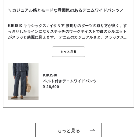
＼カジュアル感とモードな雰囲気のあるデニムワイドパンツ／
KIKISIX キキシックス / イタリア 腰周りのダーツの取り方が良く、す
っきりしたラインになりステッチのワークテイストで縦のシルエット
がスラッと綺麗に見えます。 デニムのカジュアルさと、スラックスの
ような綺麗見えを良いとこ取りした一着です♪ 見た目はカッチリして
見えますが、ウエストがゴム仕様になっているので、一日中履いてい
もっと見る
ても楽です。 付属のベルトでウエストマークすれば、さらに腰回りが
スッキリ見えます。 ポケットのデザインも少し遊び心があって、後ろ
姿まで抜かりなくおしゃれに見せてくれるデニムです。 少し柔らいデ
ニム生地なのでゴワゴワせず、体に馴染む柔らかさです。 背面にある
KIKISIX
大きめのパッチポケットは、小尻効果があるため、後ろポケットの位
ベルト付きデニムワイドパンツ
置が高めなので、ヒップラインが綺麗に上がって見えます。 🖤同素材
¥ 28,600
ブローチ付きデニムジャケット （44031927-7438） ★ウエスト
69cm/股上31cm/股下69cm/裾幅26cm/渡り幅32cm/ヒップ100cm ●
お洗濯可能 ●裏地/インナー なし ●ウエスト 総ゴム ●ポケット あり ●
コットン100％
もっと見る