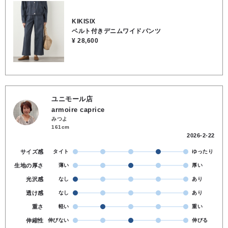
トあり●コットン100％●お洗濯可
KIKISIX
ベルト付きデニムワイドパンツ
¥ 28,600
ユニモール店
armoire caprice
みつよ
161cm
2026-2-22
サイズ感
タイト
ゆったり
生地の厚さ
薄い
厚い
光沢感
なし
あり
透け感
なし
あり
重さ
軽い
重い
伸縮性
伸びない
伸びる