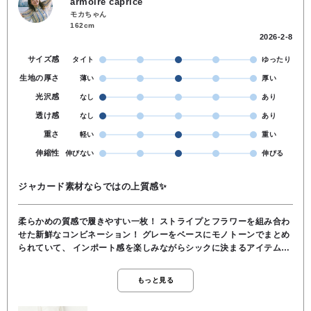
armoire caprice
モカちゃん
162cm
2026-2-8
サイズ感
タイト
ゆったり
生地の厚さ
薄い
厚い
光沢感
なし
あり
透け感
なし
あり
重さ
軽い
重い
伸縮性
伸びない
伸びる
ジャカード素材ならではの上質感✨
柔らかめの質感で履きやすい一枚！ ストライプとフラワーを組み合わ
せた新鮮なコンビネーション！ グレーをベースにモノトーンでまとめ
られていて、 インポート感を楽しみながらシックに決まるアイテムで
す！ 程よいワイド感のあるシルエット！ 生地も硬くないので履きやす
く ラインをひろいすぎないのもgood！ ポケットありです👍 ウエスト
もっと見る
は総ゴム！ コードで絞ることができ、締め具合の調節可能です◎
⬇️「商品を見る」でアイテムチェック！ ◆ ポリエステル58％, コッ