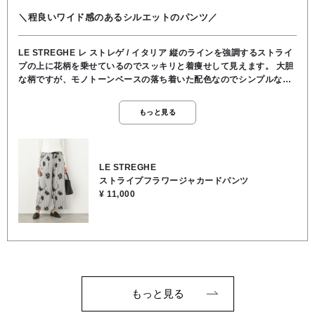
＼程良いワイド感のあるシルエットのパンツ／
LE STREGHE レ ストレゲ / イタリア 縦のラインを強調するストライ
プの上に花柄を乗せているのでスッキリと着痩せして見えます。 大胆
な柄ですが、モノトーンベースの落ち着いた配色なのでシンプルなト
ップスに合わせるだけで、一気に『凝ったおしゃれ感』が出せます。
重厚感のある上品なジャガード風の生地に見えますがウエストが総ゴ
もっと見る
ム仕様なので楽に穿けます。 『お出かけ着としてのきちんと感』と
『移動中も疲れないリラックス感』を両立しているので、ご旅行や長
時間のデスクワークがある日にも、おすすめです。 ウエストの黒の紐
がアクセントになるので、前だけ少しタックイン（裾を入れる）して
LE STREGHE
見せると、より脚長効果が出ます。 ★ウエスト63cm/股上32cm/股下
ストライプフラワージャカードパンツ
65cm/裾幅35cm/渡り幅33cm/ヒップ100cm ●裏地/インナー なし ●
¥ 11,000
ウエスト 総ゴム ●ポケット あり ●お洗濯可能 ●ポリエステル58％,
コットン40％, ポリウレタン2％
もっと見る