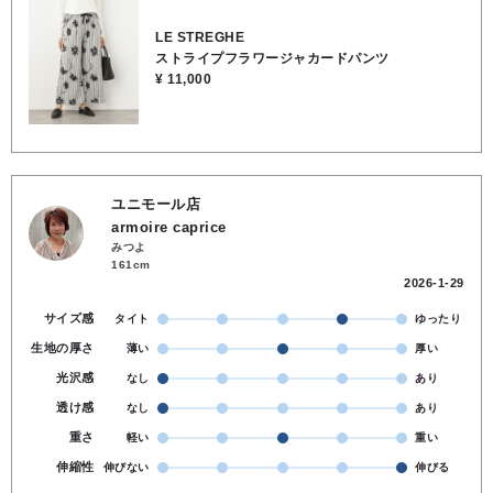
トン40％, ポリウレタン2％ ◆洗濯機で洗濯可 ◆ LE STREGHE🇮🇹
(イタリア)
LE STREGHE
ストライプフラワージャカードパンツ
¥ 11,000
ユニモール店
armoire caprice
みつよ
161cm
2026-1-29
サイズ感
タイト
ゆったり
生地の厚さ
薄い
厚い
光沢感
なし
あり
透け感
なし
あり
重さ
軽い
重い
伸縮性
伸びない
伸びる