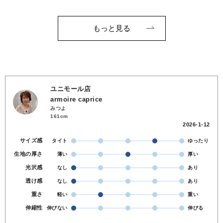
もっと見る
ユニモール店
armoire caprice
みつよ
161cm
2026-1-12
サイズ感
タイト
ゆったり
生地の厚さ
薄い
厚い
光沢感
なし
あり
透け感
なし
あり
重さ
軽い
重い
伸縮性
伸びない
伸びる