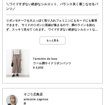
＼ワイドすぎない絶妙なシルエット、バランス良く着こなせるパ
ンツ／
リボンモチーフを大人っぽく取り入れフェミニンにもモードにも着用
できます。 サイドのリボンに視線が集まるので、脚のラインを拾わ
ず、スッキリ見せてくれます。 ワイドすぎない絶妙なシルエットなの
で、小柄な方でもバランス良く着こなしていただけます。 後ろウエス
トはゴムなので快適なフィット感があります。 サイドに3つずつ並ぶ
もっと見る
リボンのデザインなのでスラッシュポケットは真横ではなく少し前側
になっているのでインスタイルもすごく綺麗に見えます。 ★ウエスト
66cm/股上34cm/股下66cm/裾幅29cm/渡り幅34cm/ヒップ102cm ●
裏地/インナー なし ●ウエスト 後ろゴム ●ポケット あり ●手洗い可能
l'armoire de luxe
●ポリエステル80％, レーヨン15％, ポリウレタン5％
ウール調サイドリボンパンツ
¥ 4,950
そごう広島店
armoire caprice
愛