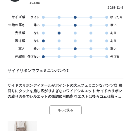
163cm
2025-11-4
サイズ感
タイト
ゆったり
生地の厚さ
薄い
厚い
光沢感
なし
あり
透け感
なし
あり
重さ
軽い
重い
伸縮性
伸びない
伸びる
サイドリボンでフェミニンパンツ❗
サイドのリボンディテールがポイントの大人フェミニンなパンツ😊 腰
回りにタックを施し広がりすぎないワイドシルエット サイドのリボン
の絞り具合でシルエットの微調節可能☝️ ウエストは後ろゴム仕様 ●ポ
リエステル80％ レーヨン15％ ポリウレタン5％ ●洗濯 OK ●裏
地 なし ●透け感 なし ●伸縮性 なし ●ポケット あり ●
もっと見る
ウエスト フロントファスナー×後ろゴム ●163cmでくるぶしくらい
の丈感