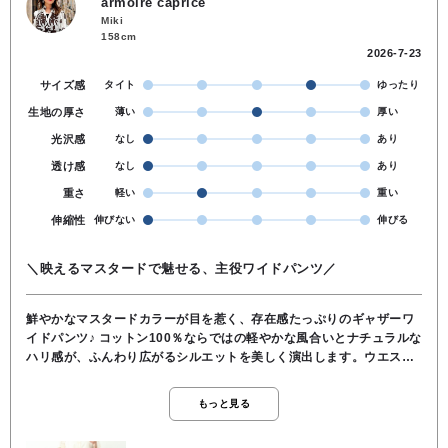
armoire caprice
Miki
158cm
2026-7-23
サイズ感
タイト
ゆったり
生地の厚さ
薄い
厚い
光沢感
なし
あり
透け感
なし
あり
重さ
軽い
重い
伸縮性
伸びない
伸びる
＼映えるマスタードで魅せる、主役ワイドパンツ／
鮮やかなマスタードカラーが目を惹く、存在感たっぷりのギャザーワ
イドパンツ♪ コットン100％ならではの軽やかな風合いとナチュラルな
ハリ感が、ふんわり広がるシルエットを美しく演出します。ウエスト
ギャザーで楽な穿き心地ながら、カラーの華やかさでコーディネート
をぐっと洗練された印象に。シンプルなトップス合わせでも着映えす
もっと見る
る、主役級ボトムです。●裏地なし●ウエストゴム●ポケットあり●コッ
トン100％●お洗濯OK