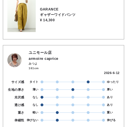
GARANCE
ギャザーワイドパンツ
¥ 14,300
ユニモール店
armoire caprice
みつよ
161cm
2026-6-12
サイズ感
タイト
ゆったり
生地の厚さ
薄い
厚い
光沢感
なし
あり
透け感
なし
あり
重さ
軽い
重い
伸縮性
伸びない
伸びる