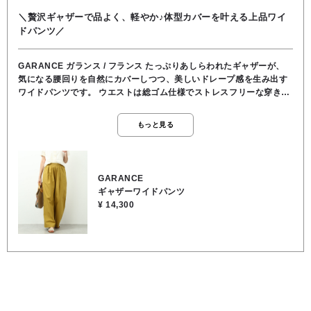
＼贅沢ギャザーで品よく、軽やか♪体型カバーを叶える上品ワイ
ドパンツ／
GARANCE ガランス / フランス たっぷりあしらわれたギャザーが、
気になる腰回りを自然にカバーしつつ、美しいドレープ感を生み出す
ワイドパンツです。 ウエストは総ゴム仕様でストレスフリーな穿き心
地で、太めのシャーリングデザインなので、トップスをインしても手
抜き感ゼロのスッキリとした印象に仕上がります。 深めのサイドポケ
もっと見る
ット付きで実用性もばっちり。 レースブラウスと合わせてフェミニン
に、Tシャツと合わせて大人カジュアルに… 合わせるアイテム次第
で、オンからオフまで幅広いシーンで大活躍する、この夏の主役級ボ
トムスです。 ★ウエスト 62cm ★股上 32cm ★股下 74cm ★裾幅
GARANCE
34cm ★渡り幅 37cm ★ヒップ 118cm ●お洗濯可能 ●裏地/インナー
ギャザーワイドパンツ
なし ●ウエスト 総ゴム ●ポケット あり ●コットン100％
¥ 14,300