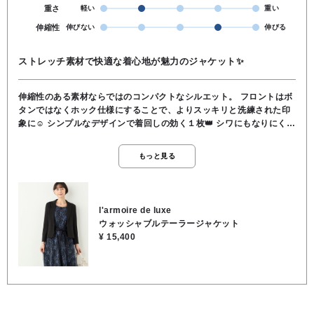
重さ
軽い
重い
伸縮性
伸びない
伸びる
ストレッチ素材で快適な着心地が魅力のジャケット✨️
伸縮性のある素材ならではのコンパクトなシルエット。 フロントはボ
タンではなくホック仕様にすることで、よりスッキリと洗練された印
象に☺️ シンプルなデザインで着回しの効く１枚👑 シワにもなりにく
く、お手入れが簡単なので お仕事着などデイリー使いにもオススメで
す😊 ご自宅でのお洗濯もOKです。 素材／ポリエステル95％、ポリウ
もっと見る
レタン5％
l'armoire de luxe
ウォッシャブルテーラージャケット
¥ 15,400