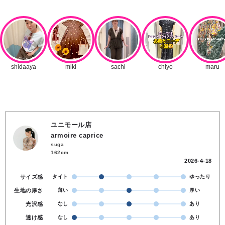
ユニモール店
armoire caprice
suga
162cm
2026-4-18
サイズ感
タイト
ゆったり
生地の厚さ
薄い
厚い
光沢感
なし
あり
透け感
なし
あり