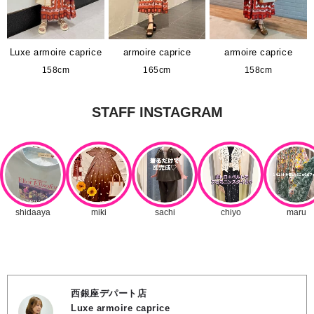
Luxe armoire caprice
armoire caprice
armoire caprice
158cm
165cm
158cm
西銀座デパート店
Luxe armoire caprice