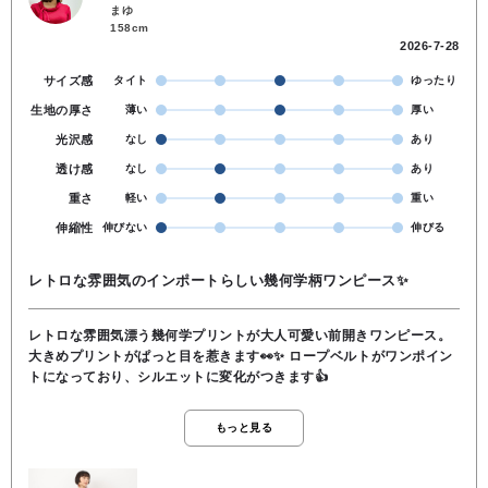
まゆ
158cm
2026-7-28
サイズ感
タイト
ゆったり
生地の厚さ
薄い
厚い
光沢感
なし
あり
透け感
なし
あり
重さ
軽い
重い
伸縮性
伸びない
伸びる
レトロな雰囲気のインポートらしい幾何学柄ワンピース✨️
レトロな雰囲気漂う幾何学プリントが大人可愛い前開きワンピース。
大きめプリントがぱっと目を惹きます👀✨️ ロープベルトがワンポイン
トになっており、シルエットに変化がつきます👍
もっと見る