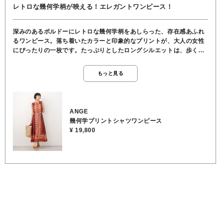
レトロな幾何学柄が映える！エレガントワンピース！
深みのあるボルドーにレトロな幾何学柄をあしらった、存在感あふれ
るワンピース。落ち着いたカラーと印象的なプリントが、大人の女性
にぴったりの一枚です。たっぷりとしたロングシルエットは、歩くた
びに美しく揺れ、女性らしいエレガントな雰囲気を演出。付属のロー
プベルトでウエストマークすれば、メリハリのあるシルエットも楽し
もっと見る
めます。さらさら通気性の良い生地で蒸し暑い夏にもぴったりです。
サンダルやかごバッグを合わせれば軽やかな季節感のある着こなし
に、スニーカーでカジュアルダウンするのもおすすめ。今からロング
シーズン活躍してくれる、大人の着映えワンピースです。◼️着丈
ANGE
126cm◼️手洗い可能
幾何学プリントシャツワンピース
¥ 19,800