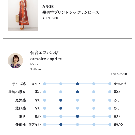
ANGE
幾何学プリントシャツワンピース
¥ 19,800
仙台エスパル店
armoire caprice
Kana
158cm
2026-7-16
サイズ感
タイト
ゆったり
生地の厚さ
薄い
厚い
光沢感
なし
あり
透け感
なし
あり
重さ
軽い
重い
伸縮性
伸びない
伸びる