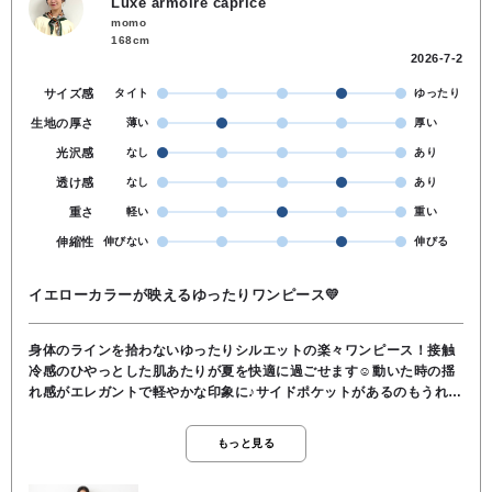
Luxe armoire caprice
momo
168cm
2026-7-2
サイズ感
タイト
ゆったり
生地の厚さ
薄い
厚い
光沢感
なし
あり
透け感
なし
あり
重さ
軽い
重い
伸縮性
伸びない
伸びる
イエローカラーが映えるゆったりワンピース💛
身体のラインを拾わないゆったりシルエットの楽々ワンピース！接触
冷感のひやっとした肌あたりが夏を快適に過ごせます☺️動いた時の揺
れ感がエレガントで軽やかな印象に♪サイドポケットがあるのもうれし
いポイント💡薄手素材で少し透け感が気になるのでペチコートを着て
あげると安心😉
もっと見る