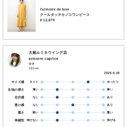
l'armoire de luxe
クールタッチカノコワンピース
¥ 12,870
大船ルミネウイング店
armoire caprice
ゆき
161cm
2026-6-28
サイズ感
タイト
ゆったり
生地の厚さ
薄い
厚い
光沢感
なし
あり
透け感
なし
あり
重さ
軽い
重い
伸縮性
伸びない
伸びる