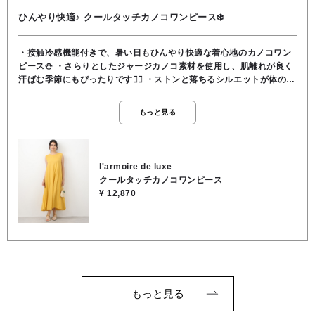
ひんやり快適♪ クールタッチカノコワンピース❄️
・接触冷感機能付きで、暑い日もひんやり快適な着心地のカノコワン
ピース⛄️ ・さらりとしたジャージカノコ素材を使用し、肌離れが良く
汗ばむ季節にもぴったりです🙆‍♀️ ・ストンと落ちるシルエットが体のラ
インを拾いにくく、すっきりとした印象に。・一枚でさらっと着るだ
けで、涼しげな大人のカジュアルスタイルが完成します‼️ 🟡カラー展
もっと見る
開 イエロー/ブラック 🟡素材 レーヨン60％, ナイロン35％, ポリウ
レタン5％ 🟡手洗い可能⭕️
l'armoire de luxe
クールタッチカノコワンピース
¥ 12,870
もっと見る