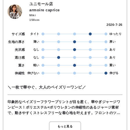
ユニモール店
armoire caprice
Miki
158cm
2026-7-26
サイズ感
タイト
ゆったり
生地の厚さ
薄い
厚い
光沢感
なし
あり
透け感
なし
あり
重さ
軽い
重い
伸縮性
伸びない
伸びる
＼一枚で華やぐ、大人のペイズリーワンピ／
印象的なペイズリーフラワープリントが目を惹く、華やぎジャージワ
ンピース！ポリエステル×ポリウレタンの伸縮性のあるジャージ素材
で、動きやすくストレスフリーな着心地を叶えます。フロントのツイ
ストデザインが自然にウエストラインを引き立て、すっきり見えも演
出。落ち感のあるシルエットと涼しげなブルートーンが、大人のリゾ
もっと見る
ート感漂う一枚です♪スニーカー合わせで街歩きにも、リゾートシーン