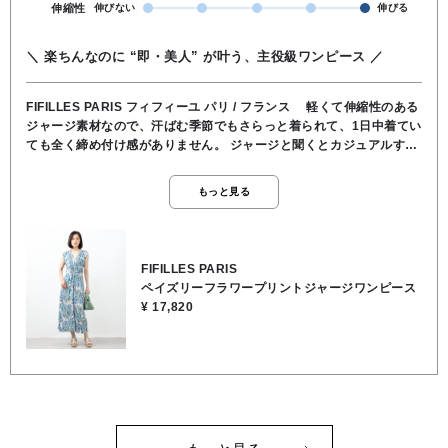
伸縮性
伸びない
伸びる
＼ 楽ちんなのに “即・美人” が叶う、主役級ワンピース ／
FIFILLES PARIS フィフィーユ パリ / フランス 軽くて伸縮性のある
ジャージ素材なので、汗ばむ季節でもさらっと着られて、1日中着てい
ても全く締め付け感がありません。 ジャージと聞くとカジュアルすぎ
る印象を持たれるかもしれませんが、フロントのツイストのデザイン
が、ウエスト位置を高く見せてくれて、お腹まわりを自然にカバーし
もっと見る
てくれます。 爽やかなブルー×グリーンのペイズリー柄は、リゾート
にはもちろん、ジャケットやカーディガンを羽織れば都会的なお出か
け着としても大活躍します。 シワにもなりにくいので、旅行のパッキ
ングにもおすすめです。 キレイめに見せたいけれど、暑い日は窮屈な
FIFILLES PARIS
服を着たくない…そんな大人のワガママを叶えます。 ★着丈 120cm
ペイズリーフラワープリントジャージワンピース
★身幅 47cm ●お洗濯可能 ●裏地/インナー なし ●ウエスト ゴムなし ●
¥ 17,820
ポケット なし ●お洗濯可能 ●ポリエステル95％, ポリウレタン5％