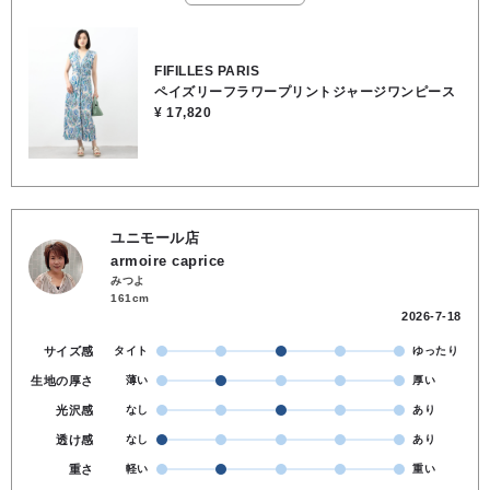
にも映える主役ワンピース✨●裏地なし●ポケットなし●ウエストゴム
なし ●お洗濯OK●ポリエステル95％, ポリウレタン5％
FIFILLES PARIS
ペイズリーフラワープリントジャージワンピース
¥ 17,820
ユニモール店
armoire caprice
みつよ
161cm
2026-7-18
サイズ感
タイト
ゆったり
生地の厚さ
薄い
厚い
光沢感
なし
あり
透け感
なし
あり
重さ
軽い
重い