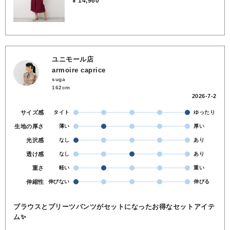
¥ 14,960
能 ●トップス：ポリエステル100％, ●ボトムス：表地／ポリエステ
ル100％, ✾裏地／ポリエステル100％
ユニモール店
armoire caprice
suga
162cm
2026-7-2
サイズ感
タイト
ゆったり
生地の厚さ
薄い
厚い
光沢感
なし
あり
透け感
なし
あり
重さ
軽い
重い
伸縮性
伸びない
伸びる
ブラウスとプリーツパンツがセットになったお得なセットアイテ
ム✨️