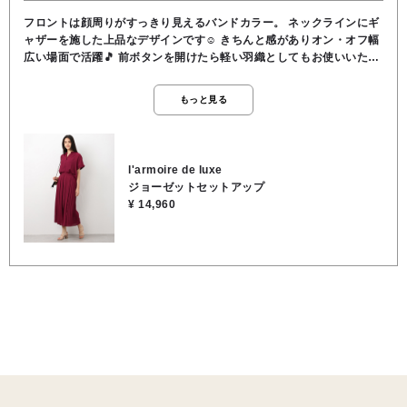
フロントは顔周りがすっきり見えるバンドカラー。 ネックラインにギ
ャザーを施した上品なデザインです☺️ きちんと感がありオン・オフ幅
広い場面で活躍🎵 前ボタンを開けたら軽い羽織としてもお使いいただ
けます。 後ろ姿は、背中のペプラム風タックデザインが目を惹く、バ
ックシャンな1枚です💡 ​パンツはスカート見えするプリーツ幅を変え
もっと見る
たデザインパンツ。 ウエストがゴム仕様でストレスフリーな穿き心地
✨️ プリーツが広がりを抑えながら、裾のシアーな揺れ感がエレガント
な1枚です🌿 ​シアー感があり軽やかなポリエステル素材。 セット使い
はもちろん、お手持ちのアイテムと合わせて単品でも活躍する着回し
l'armoire de luxe
力抜群のセットアイテムです👑 ご自宅でのお洗濯もOKです。 素材
ジョーゼットセットアップ
トップス：ポリエステル100％ ボトムス：表地／ポリエステル
¥ 14,960
100％ 裏地／ポリエステル100％