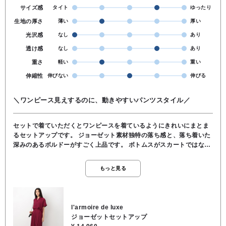
サイズ感
タイト
ゆったり
生地の厚さ
薄い
厚い
光沢感
なし
あり
透け感
なし
あり
重さ
軽い
重い
伸縮性
伸びない
伸びる
＼ワンピース見えするのに、動きやすいパンツスタイル／
セットで着ていただくとワンピースを着ているようにきれいにまとま
るセットアップです。 ジョーゼット素材独特の落ち感と、落ち着いた
深みのあるボルドーがすごく上品です。 ボトムスがスカートではな
く、プリーツの入ったワイドパンツ（スカーチョ）になっているの
で、エレガントなスカート見えするのに、足さばきが良くてとっても
もっと見る
動きやすいんです。 背中のデザインもポイントがあり、ウエスト上部
にギャザーが入っているので、後ろ姿にも立体感が出てバックスタイ
ルまで綺麗に見せてくれます。 トップスをタックインしても、出して
も決まりやすいシルエットです。 ★着丈 65cm ★肩幅 65cm ★身幅
l'armoire de luxe
50cm ★袖丈 4cm ★ウエスト 68cm ★スカート丈 90cm ●裏地/イン
ジョーゼットセットアップ
ナー ボトムスのみあり ●ウエスト 後ろゴム ●ポケット なし ●手洗い可