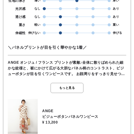
生地の厚さ
薄い
厚い
光沢感
なし
あり
透け感
なし
あり
重さ
軽い
重い
伸縮性
伸びない
伸びる
＼パネルプリントが目を引く華やかな1着／
ANGE オンジュ / フランス プリントが素敵♪全体に散りばめられた細
かな紋様と、裾にかけて広がる大胆なパネル柄のコントラスト、ビジ
ューボタンが目を引くワンピースです。 お顔周りをすっきり見せつ
つ、全体を華やかに仕上げてくれます。 ウエストの共布リボンをキュ
ッと結んでいただければ、メリハリのある綺麗なシルエットになりま
もっと見る
すし、リボンを外してサラッと羽織り感覚で着るのもこなれ感が出て
おすすめです。 お袖は少し長め、二の腕をカバーしつつ抜け感も作れ
ます。 エキゾチックで上品なオリジナルプリントが、周囲と差をつけ
る特別な1着です。 フロントは端正なシャツカラー仕立てで、カジュ
ANGE
アルになりすぎず大人の上品さをキープします。 バックスタイルも裾
ビジューボタンパネルワンピース
のパネル柄が贅沢に繋がり、歩くたびにドラマチックな揺れ感を演出
¥ 13,200
します。 エキゾチックな柄が大人っぽくて、裾のデザインがとにかく
高見えします。 前から見ても後ろから見てもシルエットが綺麗なワン