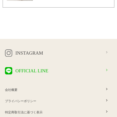
ピースです。 ★着丈 127cm ★肩幅 39cm ★身幅 48cm ★袖丈
30cm ●裏地/インナー スカートのみあり ●ウエスト ゴムなし ●ポケッ
ト なし ●手洗い可能 ●表地／レーヨン100％, ●裏地／コットン100％
INSTAGRAM
OFFICIAL LINE
会社概要
プライバシーポリシー
特定商取引法に基づく表示