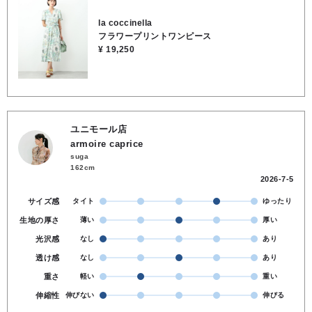
楽しめる一着です✨●裏地なし●ウエストゴム●共布リボン付き●ポケッ
トなし●レーヨン100％●お洗濯OK
la coccinella
フラワープリントワンピース
¥ 19,250
ユニモール店
armoire caprice
suga
162cm
2026-7-5
サイズ感
タイト
ゆったり
生地の厚さ
薄い
厚い
光沢感
なし
あり
透け感
なし
あり
重さ
軽い
重い
伸縮性
伸びない
伸びる