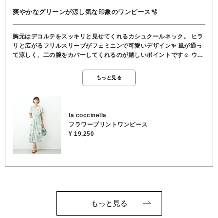
爽やかなグリーンが涼し気な印象のワンピース🫧
胸元はデコルテをスッキリと見せてくれるカシュクールネック。 ヒラ
リと広がるフリルスリーブがフェミニンで可愛いデザイン✨️ 風が通っ
て涼しく、二の腕をカバーしてくれるのが嬉しいポイントです☺️ ウエ
ストがゴム仕様になっているのでストレスフリーな着心地◎ 自然に身
体にフィットしてウエストラインをキュッと綺麗に見せてくれます🎵
もっと見る
ウエストには付属の共布リボンベルト付き。 キュッと結べばコーディ
ネートのさり気ないアクセントに⭐️ 肌当たりの優しいレーヨン100%
の生地を使用🌿 スカートはレーヨンならではの落ち感が綺麗なフレア
ロングスカートです。 お袖と裾ラインの揺れ感が華やかで、これから
la coccinella
の季節のお出掛けにぴったりな1枚です🌈 ご自宅でのお洗濯もOKで
フラワープリントワンピース
す。 素材／レーヨン100％
¥ 19,250
もっと見る