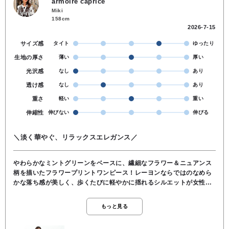
armoire caprice
Miki
158cm
2026-7-15
サイズ感
タイト
ゆったり
生地の厚さ
薄い
厚い
光沢感
なし
あり
透け感
なし
あり
重さ
軽い
重い
伸縮性
伸びない
伸びる
＼淡く華やぐ、リラックスエレガンス／
やわらかなミントグリーンをベースに、繊細なフラワー＆ニュアンス
柄を描いたフラワープリントワンピース！レーヨンならではのなめら
かな落ち感が美しく、歩くたびに軽やかに揺れるシルエットが女性ら
しさを引き立てます。ウエストのリボンデザインが自然にメリハリを
つくり、ふんわりとしたフレアスリーブが二の腕まわりもやさしくカ
もっと見る
バー♪ 一枚で華やかに決まりながら、どこかリラックス感も漂う、大
人のための上品プリントワンピースです。涼やかな存在感で季節感を