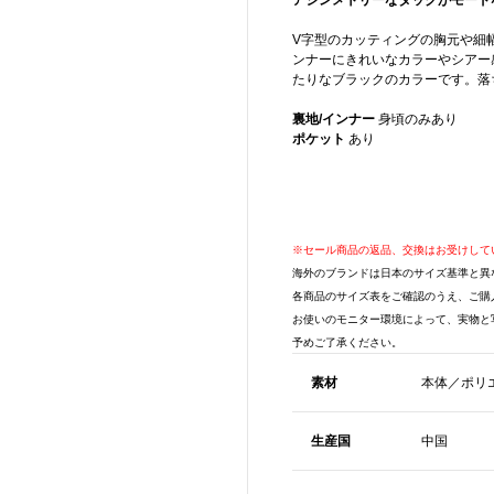
アシンメトリーなタックがモード
V字型のカッティングの胸元や細
ンナーにきれいなカラーやシアー
たりなブラックのカラーです。落
裏地/インナー
身頃のみあり
ポケット
あり
※セール商品の返品、交換はお受けして
海外のブランドは日本のサイズ基準と異
各商品のサイズ表をご確認のうえ、ご購
お使いのモニター環境によって、実物と
予めご了承ください。
素材
本体／ポリエ
生産国
中国