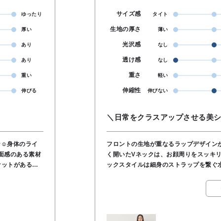
サイズ感
ゆったり
タイト
生地の厚さ
厚い
薄い
光沢感
あり
なし
透け感
あり
なし
重さ
重い
軽い
伸縮性
伸びる
伸びない
＼日常をクラスアップさせる美
☺️身体のライ
フロントの生地が重なるラップデザインが
面感のある素材
く開いたVネックは、お顔周りをスッキリ
ケットがあるの
ックスタイルは細身のストラップを繋ぐ
く見せてくれます。 重たくなりがちなロング丈でも、この『抜け感』があるおかげで、軽
やかに着こなせます。 インナー次第で、ガラリと表情が変わるのもこのアイテムの醍醐味
です。 ニットを合わせればフェミニンに、タイトなタートルやシンプルなTシャツならモー
ドな雰囲気にと、シーズンレスで活躍してくれます。 たっぷりとし
ので、脚のラインを拾わず、体型を気にせず