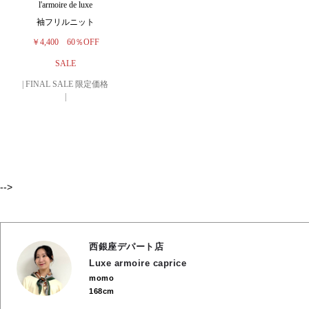
l'armoire de luxe
袖フリルニット
￥4,400
60％OFF
SALE
| FINAL SALE 限定価格
|
-->
西銀座デパート店
Luxe armoire caprice
momo
168cm