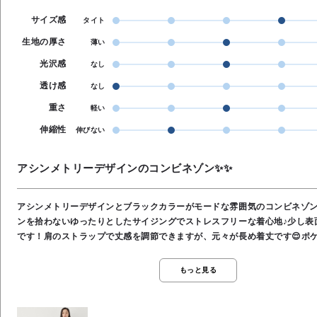
サイズ感
タイト
生地の厚さ
薄い
光沢感
なし
透け感
なし
重さ
軽い
伸縮性
伸びない
アシンメトリーデザインのコンビネゾン✨✨
アシンメトリーデザインとブラックカラーがモードな雰囲気のコンビネゾン
ンを拾わないゆったりとしたサイジングでストレスフリーな着心地♪少し表
です！肩のストラップで丈感を調節できますが、元々が長め着丈です😌ポ
も機能的😉
もっと見る