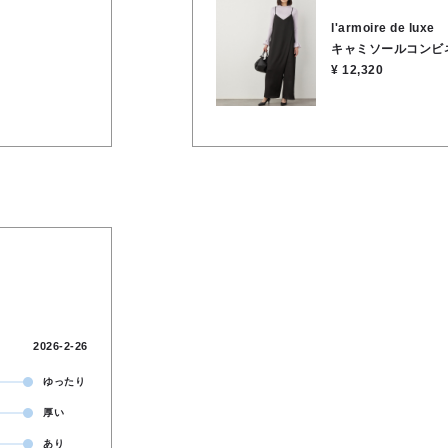
落ちる落ち感のある素材が、縦のラインを強
l'armoire de luxe
丈137cm/身幅49cm/股下61cm/裾幅34cm/
キャミソールコンビ
ナー 身頃のみあり ●ポケット あり ●お
¥ 12,320
ポリエステル100％
2026-2-26
ゆったり
厚い
あり