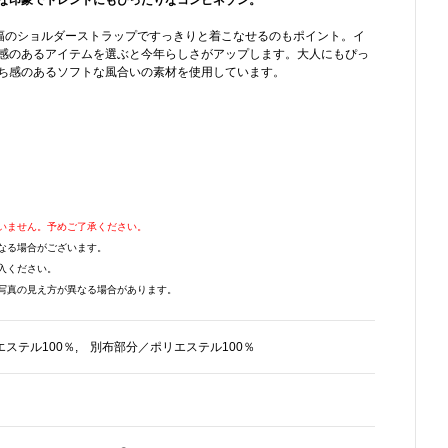
な印象でトレンドにもぴったりなコンビネゾン。
幅のショルダーストラップですっきりと着こなせるのもポイント。イ
感のあるアイテムを選ぶと今年らしさがアップします。大人にもぴっ
ち感のあるソフトな風合いの素材を使用しています。
いません。予めご了承ください。
なる場合がございます。
入ください。
写真の見え方が異なる場合があります。
ステル100％, 別布部分／ポリエステル100％