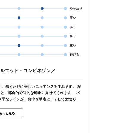
ゆったり
厚い
あり
あり
重い
伸びる
シルエット・コンビネゾン／
、歩くたびに美しいニュアンスを生みます。 深
と、都会的で知的な印象に見せてくれます。 バ
水平なラインが、背中を華奢に、そして女性らし
もっと見る
たワイドシルエットな
リラックスして着ていただけます。 ストンと