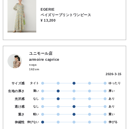
みあり ☀︎洗濯機でお洗濯可🫧
EGERIE
ペイズリープリントワンピース
¥ 13,200
ユニモール店
armoire caprice
suga
162cm
2026-3-15
サイズ感
タイト
ゆったり
生地の厚さ
薄い
厚い
光沢感
なし
あり
透け感
なし
あり
重さ
軽い
重い
伸縮性
伸びない
伸びる