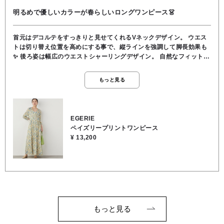
明るめで優しいカラーが春らしいロングワンピース👗
首元はデコルテをすっきりと見せてくれるVネックデザイン。 ウエス
トは切り替え位置を高めにする事で、縦ラインを強調して脚長効果も
✨️ 後ろ姿は幅広のウエストシャーリングデザイン。 自然なフィット感
がウエストラインを綺麗に見せてくれます🌿 スカートはヒラリと揺れ
るフレアロングスカート。 ボタンの開きが膝下辺りでスリットのよう
もっと見る
な雰囲気に。 歩くたびに足元がちらりと見えることで、抜け感が出
て、重くなりがちなロング丈でも軽やかな印象に☺️ シワにもなりにく
く、扱いやすいポリエステル素材。 お花見やご旅行などお出掛け気分
も上がる、上品でエレガントな大人可愛いワンピースです🌸 ご自宅で
EGERIE
のお洗濯もＯＫです。 素材 表地／ポリエステル100％ 裏地／
ペイズリープリントワンピース
ポリエステル100％
¥ 13,200
もっと見る