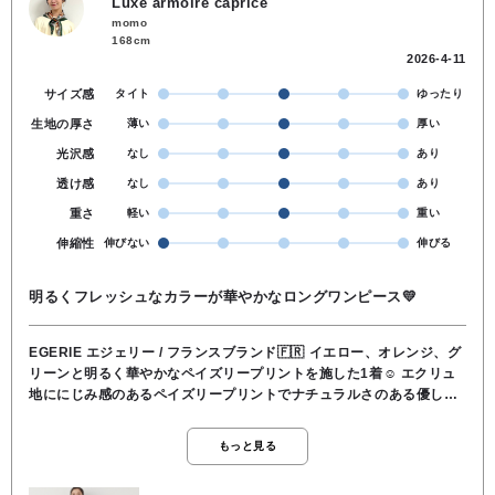
Luxe armoire caprice
momo
168cm
2026-4-11
サイズ感
タイト
ゆったり
生地の厚さ
薄い
厚い
光沢感
なし
あり
透け感
なし
あり
重さ
軽い
重い
伸縮性
伸びない
伸びる
明るくフレッシュなカラーが華やかなロングワンピース💛
EGERIE エジェリー / フランスブランド🇫🇷 イエロー、オレンジ、グ
リーンと明るく華やかなペイズリープリントを施した1着☺️ エクリュ
地ににじみ感のあるペイズリープリントでナチュラルさのある優しげ
な雰囲気💭 ハイウエスト切替とマキシ丈でスタイルアップが叶います
🌟 168cmの私はくるぶしあたりまでとうれしい長め着丈でした🥰 ざ
もっと見る
っくりとしたVネックなのでインナー着用がおすすめです！ ☀︎ウエス
ト後ろゴム ☀︎表地／裏地ともにポリエステル100% ☀︎裏地は下身頃の