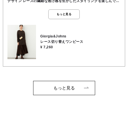
デザイン レースの繊細な透け感を生かしたスタイリングを楽しんで貰
いたい一枚👏 異素材使いもワンカラーでカジュアルさを抑えたデザイ
ン ドロップショルダーのゆったりとしたシルエット😊 ●本体レーヨン
もっと見る
60％ ナイロン35％ ポリウレタン5％ レース部分:ポリエステル
100％ ●洗濯 OK ●裏地 なし ●透け感 レース部分あり ●伸縮
性 あり ●163cmでふくらはぎ下くらいの丈感
Giorgia&Johns
レース切り替えワンピース
¥ 7,260
もっと見る