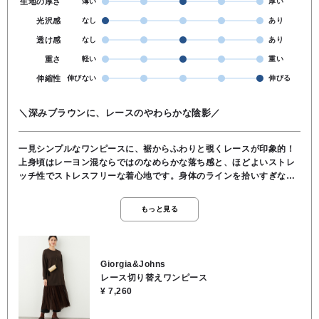
生地の厚さ
薄い
厚い
光沢感
なし
あり
透け感
なし
あり
重さ
軽い
重い
伸縮性
伸びない
伸びる
＼深みブラウンに、レースのやわらかな陰影／
一見シンプルなワンピースに、裾からふわりと覗くレースが印象的！
上身頃はレーヨン混ならではのなめらかな落ち感と、ほどよいストレ
ッチ性でストレスフリーな着心地です。身体のラインを拾いすぎない
シルエットが、大人の余裕を感じさせてくれます。裾部分には繊細な
レースを切り替え、歩くたびに軽やかな揺れを演出♪甘くなりすぎない
もっと見る
レース使いなので、ブーツやフラットシューズとも好相性。レース部
分にはスカートやパンツをレイヤードして、レースの存在感をしっか
りキープ！「楽なのにちょっとオシャレに見える」を叶える、大人の
日常に寄り添うワンピースです☆●裏地なし●透け感レース部分のみあ
Giorgia&Johns
り●ポケットなし●お洗濯可●本体／レーヨン60％, ナイロン35％,
レース切り替えワンピース
ポリウレタン5％, レース部／ポリエステル100％
¥ 7,260