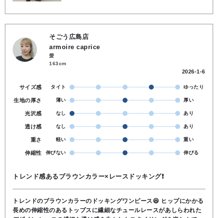
そごう広島店
armoire caprice
愛
163cm
2026-1-6
サイズ感
タイト
ゆったり
生地の厚さ
薄い
厚い
光沢感
なし
あり
透け感
なし
あり
重さ
軽い
重い
伸縮性
伸びない
伸びる
トレンド感あるブラウンカラー×レースドッキング❗
トレンドのブラウンカラーのドッキングワンピース😆 ヒップにかかる
長めの伸縮性のあるトップスに繊細なチュールレースがあしらわれた