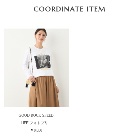
COORDINATE ITEM
GOOD ROCK SPEED
LIFE フォトプリ…
￥8,030