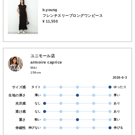
後ろスリット入り
b.young
フレンチスリーブロングワンピース
¥ 11,550
ユニモール店
armoire caprice
Miki
158cm
2026-6-3
サイズ感
タイト
ゆったり
生地の厚さ
薄い
厚い
光沢感
なし
あり
透け感
なし
あり
重さ
軽い
重い
伸縮性
伸びない
伸びる