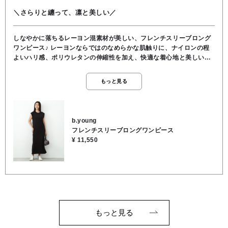
＼さらりと纏って、凛と美しい／
しなやかに落ちるレーヨン混素材が美しい、フレンチスリーブロング
ワンピース♪ レーヨンならではのなめらかな肌触りに、ナイロンの程
よいハリ感、ポリウレタンの伸縮性を加え、快適な着心地と美しいシ
ルエットを両立していています。肩先をさりげなく包むフレンチスリ
ーブが腕まわりをすっきり見せ、一枚で上品に決まる大人の夏ワンピ
もっと見る
ースです♡足元や小物次第で、カジュアルにもきれいめにも着回せま
す。●裏地なし●ポケットなし●レーヨン65％, ナイロン30％, ポリ
ウレタン5％●お洗濯可
b.young
フレンチスリーブロングワンピース
¥ 11,550
もっと見る