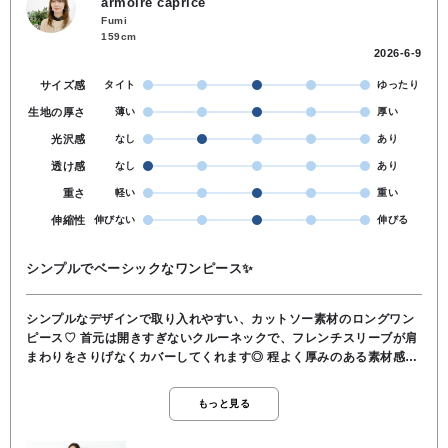
armoire caprice
Fumi
159cm
2026-6-9
サイズ感
タイト
ゆったり
生地の厚さ
薄い
厚い
光沢感
なし
あり
透け感
なし
あり
重さ
軽い
重い
伸縮性
伸びない
伸びる
シンプルでベーシックなワンピース✨
シンプルなデザインで取り入れやすい、カットソー素材のロングワン
ピース♡ 首元は開きすぎないクルーネックで、フレンチスリーブが肩
まわりをさりげなくカバーしてくれます◎ 程よく厚みのある素材感で
ラインを拾わず、安心感のある着心地に仕上げています◎ シャツやジ
ャケットを羽織り、オンでもオフでも着回しのできる一枚です✨ ♦︎ 表
もっと見る
地 レーヨン65％ ナイロン30％ ポリウレタン5％ ♦︎ 裏地
なし ♦︎ 洗濯 🆗 ♦︎ 伸縮性 ややあり ♦︎ 透け感 なし ♦︎ ポケット なし ♦︎