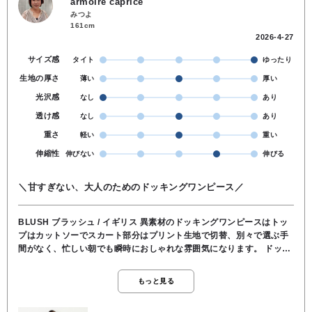
armoire caprice
みつよ
161cm
2026-4-27
サイズ感
タイト
ゆったり
生地の厚さ
薄い
厚い
光沢感
なし
あり
透け感
なし
あり
重さ
軽い
重い
伸縮性
伸びない
伸びる
＼甘すぎない、大人のためのドッキングワンピース／
BLUSH ブラッシュ / イギリス 異素材のドッキングワンピースはトッ
プはカットソーでスカート部分はプリント生地で切替、別々で選ぶ手
間がなく、忙しい朝でも瞬時におしゃれな雰囲気になります。 ドッキ
ング部分がアーチ状になっているので、ウエスト位置を高く見せつ
つ、お腹周りも自然にカバーしてくれます。 モノトーンの総柄プリン
もっと見る
トが、シックで都会的な印象がありトップスの白地は清潔感があり、
お顔周りを明るく見せてくれます。 足元はサンダルで軽やかに、スニ