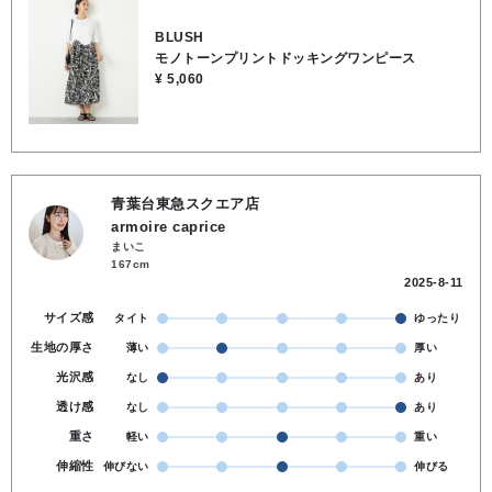
ーカーでカジュアルダウンしても様になる、着回し力の高い一枚で
す。 両サイドにポケットがついているなど、実用性にもこだわってい
BLUSH
ます。身幅にゆとりのあるシルエットなので、これからの季節も涼し
モノトーンプリントドッキングワンピース
く快適♪ 派手すぎないのに地味にならないモノトーン柄は、トレンド
¥ 5,060
に左右されず長く愛用いただけます。 ★着丈 124cm ★肩幅 42cm ★
身幅 53cm ★袖丈 31cm ●裏地/インナー なし ●ポケット あり ●お洗
濯可能 ●上身頃／コットン100％, ●下身頃／ポリエステル100％
青葉台東急スクエア店
armoire caprice
まいこ
167cm
2025-8-11
サイズ感
タイト
ゆったり
生地の厚さ
薄い
厚い
光沢感
なし
あり
透け感
なし
あり
重さ
軽い
重い
伸縮性
伸びない
伸びる