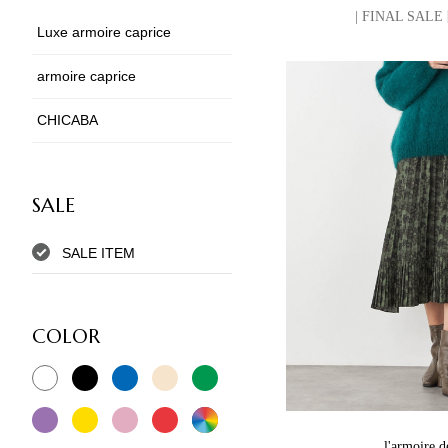
| FINAL SAL
Luxe armoire caprice
armoire caprice
CHICABA
SALE
SALE ITEM
COLOR
l'armoire d