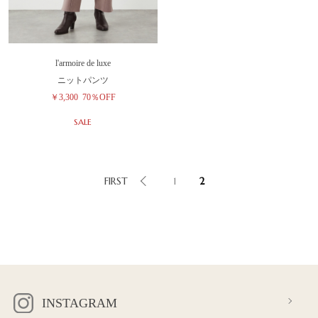
l'armoire de luxe
ニットパンツ
￥3,300
70％OFF
SALE
FIRST
1
2
INSTAGRAM